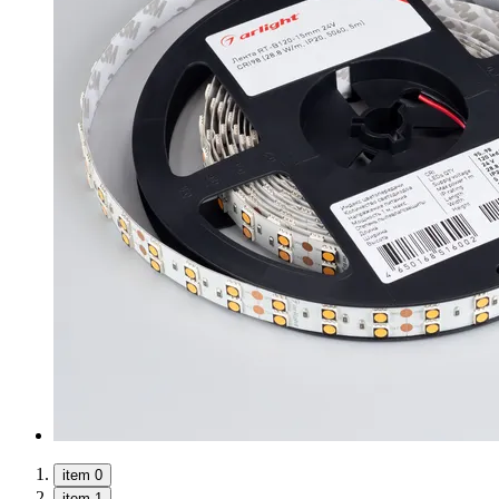
item 0
item 1