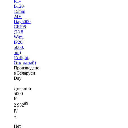
RT-
B120-
15mm
24V
Day5000
CRI98
(28.8
W/m,
IP20,
5060,
5m)
(Arlight,
Открытый)
Произведено
в Беларуси
Day
|
Дневной
5000
K
65
2 932
₽/
м
Нет