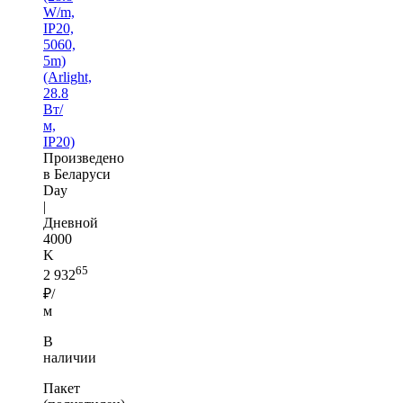
W/m,
IP20,
5060,
5m)
(Arlight,
28.8
Вт/
м,
IP20)
Произведено
в Беларуси
Day
|
Дневной
4000
K
65
2 932
₽/
м
В
наличии
Пакет