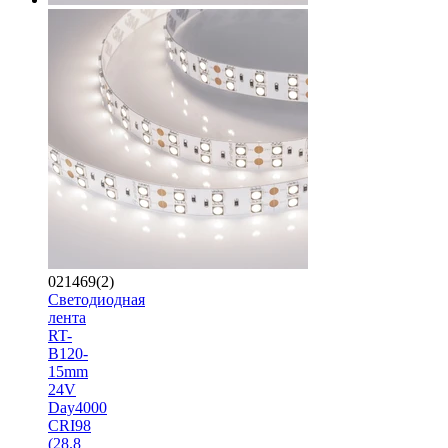
021469(2)
Светодиодная
лента
RT-
B120-
15mm
24V
Day4000
CRI98
(28.8