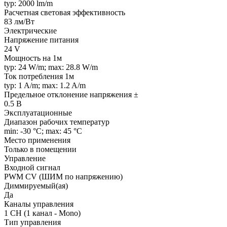
typ: 2000 lm/m
Расчетная световая эффективность
83 лм/Вт
Электрические
Напряжение питания
24 V
Мощность на 1м
typ: 24 W/m; max: 28.8 W/m
Ток потребления 1м
typ: 1 A/m; max: 1.2 A/m
Предельное отклонение напряжения ±
0.5 В
Эксплуатационные
Диапазон рабочих температур
min: -30 °C; max: 45 °C
Место применения
Только в помещении
Управление
Входной сигнал
PWM СV (ШИМ по напряжению)
Диммируемый(ая)
Да
Каналы управления
1 CH (1 канал - Mono)
Тип управления