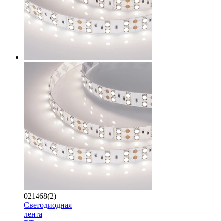
021468(2)
Светодиодная
лента