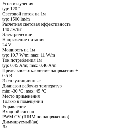
Угол излучения
typ: 120 °
Световой поток на 1м
typ: 1500 lm/m
Расчетная световая эффективность
140 лм/Вт
Электрические
Напряжение питания
24 V
Мощность на 1м
typ: 10.7 W/m; max: 11 W/m
Ток потребления 1м
typ: 0.45 A/m; max: 0.46 A/m
Предельное отклонение напряжения ±
0.5 В
Эксплуатационные
Диапазон рабочих температур
min: -30 °C; max: 45 °C
Место применения
Только в помещении
Управление
Входной сигнал
PWM СV (ШИМ по напряжению)
Диммируемый(ая)
Да