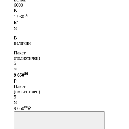
6000
K
16
1 930
₽/
м
В
наличии
Пакет
(полиэтилен)
5
м —
80
9 650
₽
Пакет
(полиэтилен)
5
м
80
9 650
₽