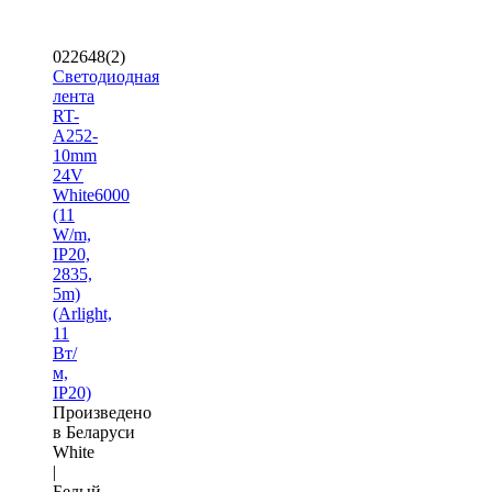
022648(2)
Светодиодная
лента
RT-
A252-
10mm
24V
White6000
(11
W/m,
IP20,
2835,
5m)
(Arlight,
11
Вт/
м,
IP20)
Произведено
в Беларуси
White
|
Белый