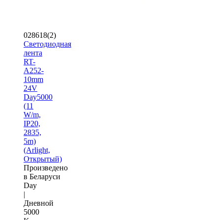
028618(2)
Светодиодная
лента
RT-
A252-
10mm
24V
Day5000
(11
W/m,
IP20,
2835,
5m)
(Arlight,
Открытый)
Произведено
в Беларуси
Day
|
Дневной
5000