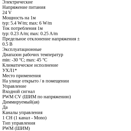
Электрические
Напряжение питания
24 V
Мощность на 1м
typ: 5.4 W/m; max: 6 W/m
Ток потребления 1м
typ: 0.23 A/m; max: 0.25 A/m
Предельное отклонение напряжения ±
0.5 В
Эксплуатационные
Диапазон рабочих температур
min: -30 °C; max: 45 °C
Климатическое исполнение
УХЛ1*
Место применения
На улице открыто / в помещении
Управление
Входной сигнал
PWM СV (ШИМ по напряжению)
Диммируемый(ая)
Да
Каналы управления
1 CH (1 канал - Mono)
Тип управления
PWM (ШИМ)