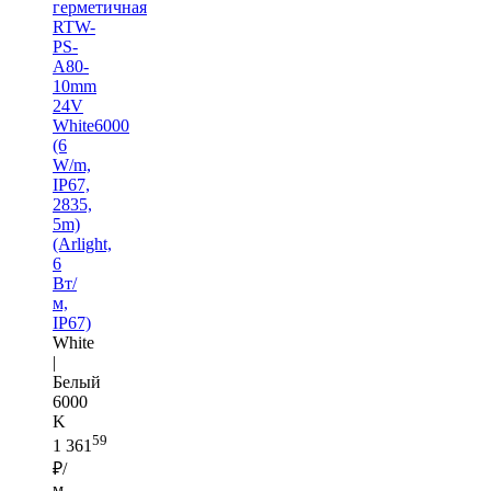
герметичная
RTW-
PS-
A80-
10mm
24V
White6000
(6
W/m,
IP67,
2835,
5m)
(Arlight,
6
Вт/
м,
IP67)
White
|
Белый
6000
K
59
1 361
₽/
м