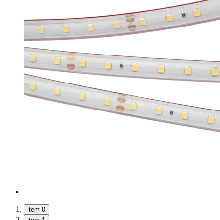
item 0
item 1