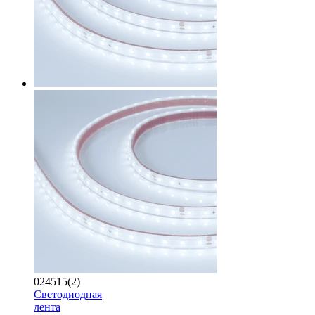
024515(2)
Светодиодная
лента