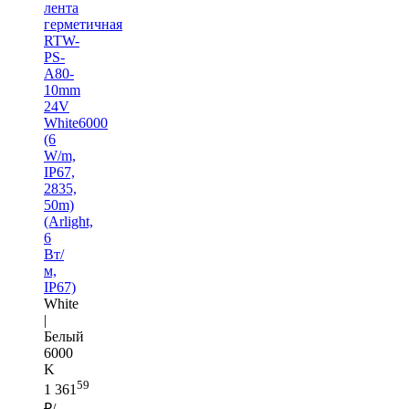
лента
герметичная
RTW-
PS-
A80-
10mm
24V
White6000
(6
W/m,
IP67,
2835,
50m)
(Arlight,
6
Вт/
м,
IP67)
White
|
Белый
6000
K
59
1 361
₽/