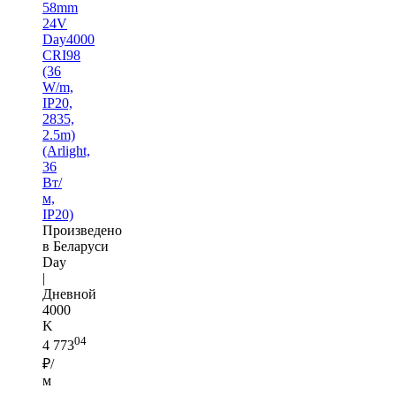
58mm
24V
Day4000
CRI98
(36
W/m,
IP20,
2835,
2.5m)
(Arlight,
36
Вт/
м,
IP20)
Произведено
в Беларуси
Day
|
Дневной
4000
K
04
4 773
₽/
м