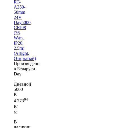
RT-
A350-
58mm
24V
Day5000
CRI98
(36
W/m,
IP20,
2.5m)
(Arlight,
Открытый)
Произведено
в Беларуси
Day
|
Дневной
5000
K
04
4 773
₽/
м
В
наличии