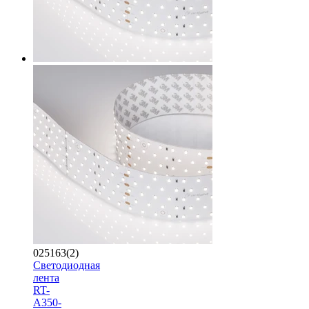
025163(2)
Светодиодная
лента
RT-
A350-