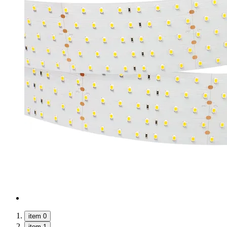
item 0
item 1