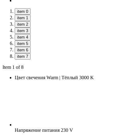
item 0
item 1
item 2
item 3
item 4
item 5
item 6
item 7
Item 1 of 8
Цвет свечения
Warm | Тёплый 3000 K
Напряжение питания
230 V