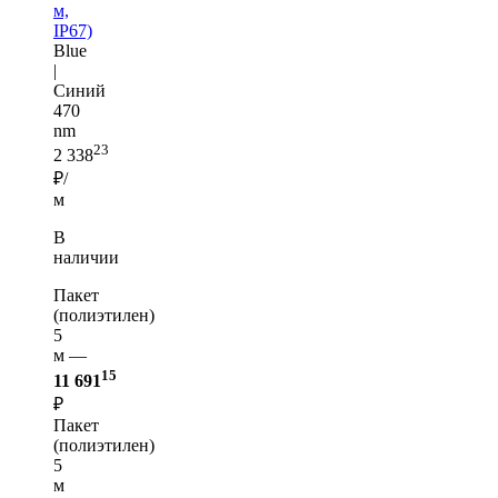
м,
IP67)
Blue
|
Синий
470
nm
23
2 338
₽/
м
В
наличии
Пакет
(полиэтилен)
5
м —
15
11 691
₽
Пакет
(полиэтилен)
5
м