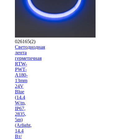
026165(2)
Светодиодная
лента
герметичная
RTW-
PWT-
A180-
13mm
24V
Blue
(14.4
W/m,
IP67,
2835,
5m)
(Arlight,
14.4
Вт/