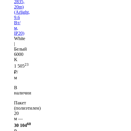
2835,
20m)
(Arlight,
9.6
Вт/
м,
IP20)
White
|
Белый
6000
K
23
1 505
₽/
м
В
наличии
Пакет
(полиэтилен)
20
м —
60
30 104