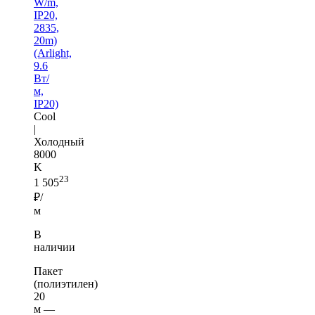
W/m,
IP20,
2835,
20m)
(Arlight,
9.6
Вт/
м,
IP20)
Cool
|
Холодный
8000
K
23
1 505
₽/
м
В
наличии
Пакет
(полиэтилен)
20
м —