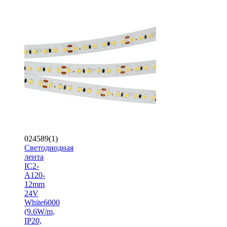
024589(1)
Светодиодная
лента
IC2-
A120-
12mm
24V
White6000
(9.6W/m,
IP20,