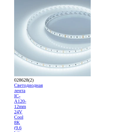
028628(2)
Светодиодная
лента
IC-
A120-
12mm
24V
Cool
8K
(9.6