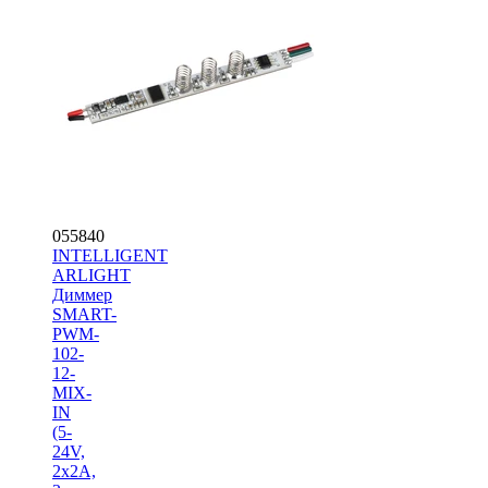
055840
INTELLIGENT
ARLIGHT
Диммер
SMART-
PWM-
102-
12-
MIX-
IN
(5-
24V,
2x2A,