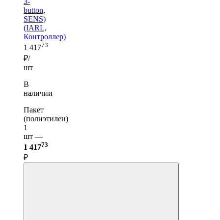
3-
button,
SENS)
(IARL,
Контроллер)
73
1 417
₽/
шт
В
наличии
Пакет
(полиэтилен)
1
шт —
73
1 417
₽