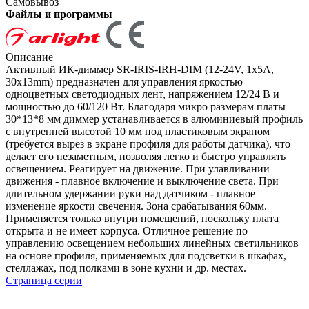
Самовывоз
Файлы и программы
Описание
Активный ИК-диммер SR-IRIS-IRH-DIM (12-24V, 1x5A,
30x13mm) предназначен для управления яркостью
одноцветных светодиодных лент, напряжением 12/24 В и
мощностью до 60/120 Вт. Благодаря микро размерам платы
30*13*8 мм диммер устанавливается в алюминиевый профиль
с внутренней высотой 10 мм под пластиковым экраном
(требуется вырез в экране профиля для работы датчика), что
делает его незаметным, позволяя легко и быстро управлять
освещением. Реагирует на движение. При улавливании
движения - плавное включение и выключение света. При
длительном удержании руки над датчиком - плавное
изменение яркости свечения. Зона срабатывания 60мм.
Применяется только внутри помещений, поскольку плата
открыта и не имеет корпуса. Отличное решение по
управлению освещением небольших линейных светильников
на основе профиля, применяемых для подсветки в шкафах,
стеллажах, под полками в зоне кухни и др. местах.
Страница серии