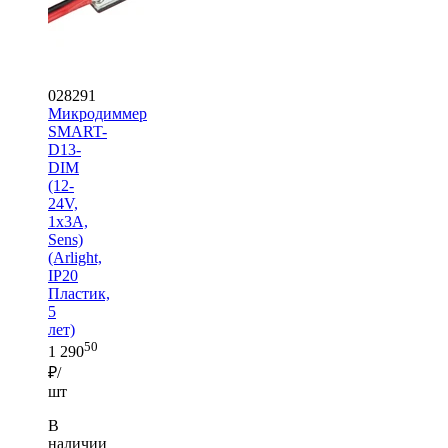
028291
Микродиммер
SMART-
D13-
DIM
(12-
24V,
1x3A,
Sens)
(Arlight,
IP20
Пластик,
5
лет)
50
1 290
₽/
шт
В
наличии