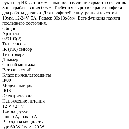
руки над ИК-датчиком - плавное изменение яркости свечения.
Зона срабатывания 60мм. Требуется вырез в экране профиля
для работы датчика. Для профилей с внутренней высотой
10мм. 12-24V, 5A. Размер 30x13x8мм. Есть функция памяти
последнего состояния.
Общие
Артикул
029109(2)
Тип сенсора
IR (ИК) сенсор
Тип товара
Диммер
Способ монтажа
Встраиваемый
Класс пылевлагозащиты
IP00
Модельный ряд
IRIS
Электрические
Напряжение питания
12 V / 24 V
Ток нагрузки
min: 5 A; max: 5 A
Выходная мощность
typ: 60 W / typ: 120 W