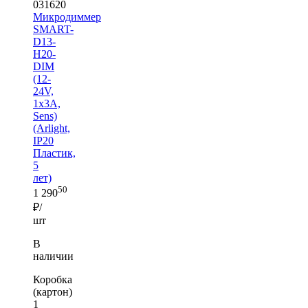
031620
Микродиммер
SMART-
D13-
H20-
DIM
(12-
24V,
1x3A,
Sens)
(Arlight,
IP20
Пластик,
5
лет)
50
1 290
₽/
шт
В
наличии
Коробка
(картон)
1