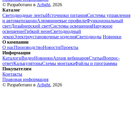
© Разработано в
Arlight
, 2026
Каталог
Светодиодные ленты
Источники питания
Системы управления
и автоматизации
Алюминиевые профили
Функциональный
свет
Дизайнерский свет
Системы освещения
Наружное
освещение
Гибкий неон
Светодиодный
декор
Электроустановочные изделия
Светодиоды
Новинки
О компании
О нас
Производство
Новости
Проекты
Информация
Каталоги
Видео
Новинки
Архив вебинаров
Статьи
Вопрос-
ответ
Калькуляторы
Схемы монтажа
Файлы и программы
Покупателям
Контакты
Правовая информация
© Разработано в
Arlight
, 2026