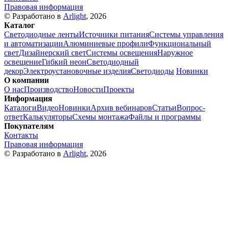
Правовая информация
© Разработано в
Arlight
, 2026
Каталог
Светодиодные ленты
Источники питания
Системы управления
и автоматизации
Алюминиевые профили
Функциональный
свет
Дизайнерский свет
Системы освещения
Наружное
освещение
Гибкий неон
Светодиодный
декор
Электроустановочные изделия
Светодиоды
Новинки
О компании
О нас
Производство
Новости
Проекты
Информация
Каталоги
Видео
Новинки
Архив вебинаров
Статьи
Вопрос-
ответ
Калькуляторы
Схемы монтажа
Файлы и программы
Покупателям
Контакты
Правовая информация
© Разработано в
Arlight
, 2026