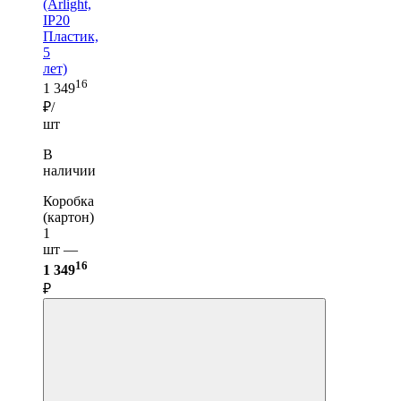
(Arlight,
IP20
Пластик,
5
лет)
16
1 349
₽/
шт
В
наличии
Коробка
(картон)
1
шт —
16
1 349
₽