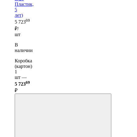
Пластик,
5
лет)
69
5 723
₽/
шт
В
наличии
Коробка
(картон)
1
шт —
69
5 723
₽