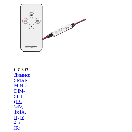
031593
Диммер
SMART-
MINI-
DIM-
SET
(12-
24V,
1x4A,
ПДУ
4кн,
IR)