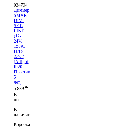
034794
Диммер
SMART-
DIM-
SET-
LINE
(12-
24V,
1x8A,
ПДУ
2.4G)
(Arlight,
IP20
Пластик,
5
лет)
36
5 889
₽/
шт
В
наличии
Коробка