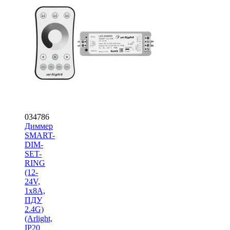
034786
Диммер
SMART-
DIM-
SET-
RING
(12-
24V,
1x8A,
ПДУ
2.4G)
(Arlight,
IP20