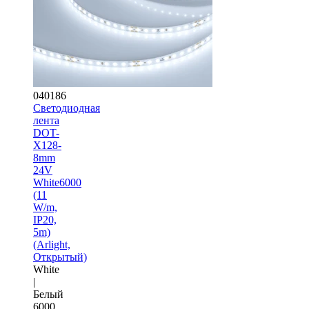
040186
Светодиодная
лента
DOT-
X128-
8mm
24V
White6000
(11
W/m,
IP20,
5m)
(Arlight,
Открытый)
White
|
Белый
6000