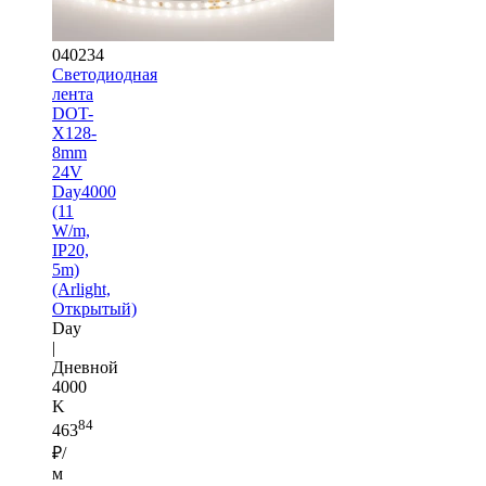
040234
Светодиодная
лента
DOT-
X128-
8mm
24V
Day4000
(11
W/m,
IP20,
5m)
(Arlight,
Открытый)
Day
|
Дневной
4000
K
84
463
₽/
м