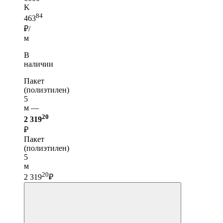
K
84
463
₽/
м
В
наличии
Пакет
(полиэтилен)
5
м —
20
2 319
₽
Пакет
(полиэтилен)
5
м
20
2 319
₽