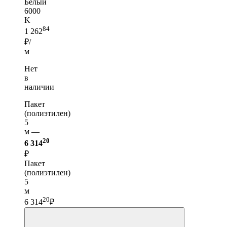
Белый
6000
K
84
1 262
₽/
м
Нет
в
наличии
Пакет
(полиэтилен)
5
м —
20
6 314
₽
Пакет
(полиэтилен)
5
м
20
6 314
₽