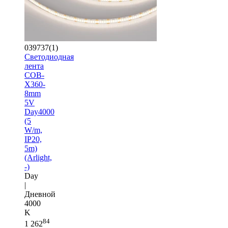
039737(1)
Светодиодная
лента
COB-
X360-
8mm
5V
Day4000
(5
W/m,
IP20,
5m)
(Arlight,
-)
Day
|
Дневной
4000
K
84
1 262