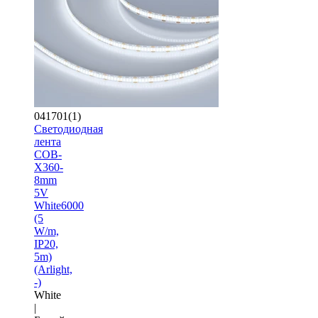
041701(1)
Светодиодная
лента
COB-
X360-
8mm
5V
White6000
(5
W/m,
IP20,
5m)
(Arlight,
-)
White
|