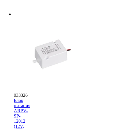
033326
Блок
питания
ARPV-
SP-
12012
(12V,