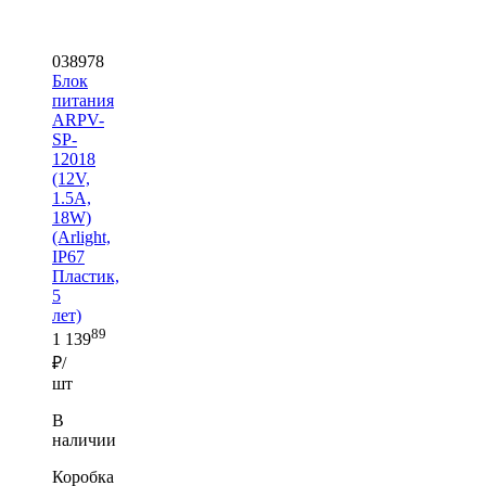
038978
Блок
питания
ARPV-
SP-
12018
(12V,
1.5A,
18W)
(Arlight,
IP67
Пластик,
5
лет)
89
1 139
₽/
шт
В
наличии
Коробка