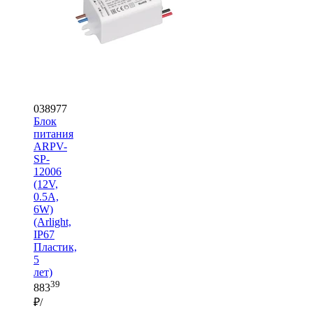
038977
Блок
питания
ARPV-
SP-
12006
(12V,
0.5A,
6W)
(Arlight,
IP67
Пластик,
5
лет)
39
883
₽/