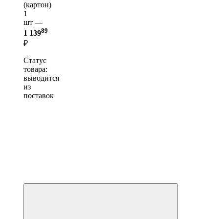
(картон)
1
шт —
89
1 139
₽
Статус
товара:
выводится
из
поставок