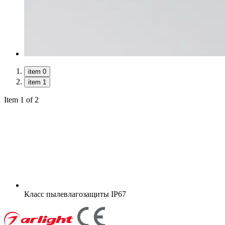
item 0
item 1
Item 1 of 2
Класс пылевлагозащиты
IP67