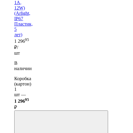
1A,
12W)
(Arlight,
IP67
Пластик,
5
лет)
95
1 296
₽/
шт
В
наличии
Коробка
(картон)
1
шт —
95
1 296
₽