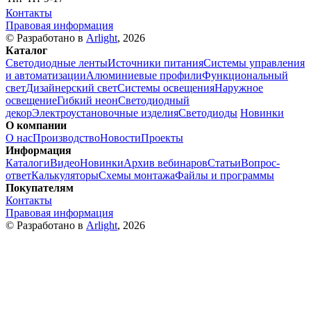
Контакты
Правовая информация
© Разработано в
Arlight
, 2026
Каталог
Светодиодные ленты
Источники питания
Системы управления
и автоматизации
Алюминиевые профили
Функциональный
свет
Дизайнерский свет
Системы освещения
Наружное
освещение
Гибкий неон
Светодиодный
декор
Электроустановочные изделия
Светодиоды
Новинки
О компании
О нас
Производство
Новости
Проекты
Информация
Каталоги
Видео
Новинки
Архив вебинаров
Статьи
Вопрос-
ответ
Калькуляторы
Схемы монтажа
Файлы и программы
Покупателям
Контакты
Правовая информация
© Разработано в
Arlight
, 2026