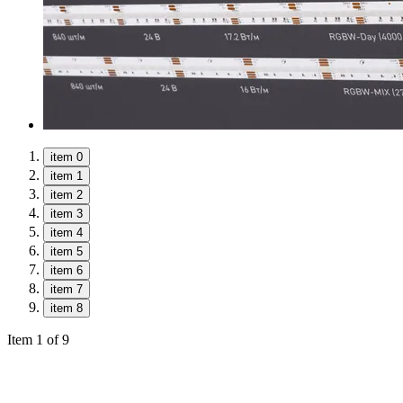
item 0
item 1
item 2
item 3
item 4
item 5
item 6
item 7
item 8
Item 1 of 9