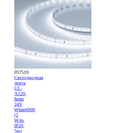
057519
Светодиодная
лента
UL-
A120-
8mm
24V
White6000
(2
W/m,
IP20,
5m)