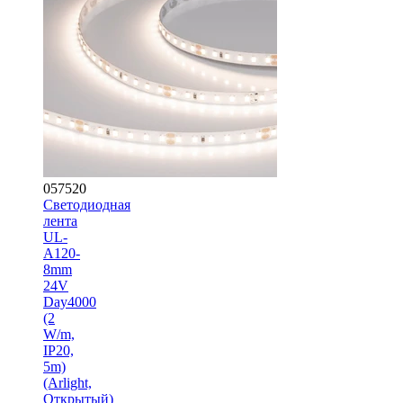
057520
Светодиодная
лента
UL-
A120-
8mm
24V
Day4000
(2
W/m,
IP20,
5m)
(Arlight,
Открытый)