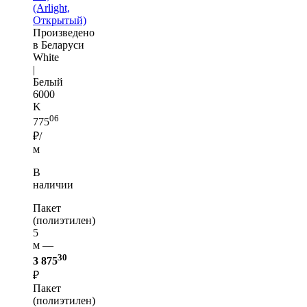
(Arlight,
Открытый)
Произведено
в Беларуси
White
|
Белый
6000
K
06
775
₽/
м
В
наличии
Пакет
(полиэтилен)
5
м —
30
3 875
₽
Пакет
(полиэтилен)