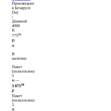
Произведено
в Беларуси
Day
|
Дневной
4000
K
06
775
₽/
м
В
наличии
Пакет
(полиэтилен)
5
м —
30
3 875
₽
Пакет
(полиэтилен)
5
м