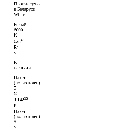
Произведено
в Беларуси
White
|
Белый
6000
K
43
628
₽/
м
В
наличии
Пакет
(полиэтилен)
5
м —
15
3 142
₽
Пакет
(полиэтилен)
5
м