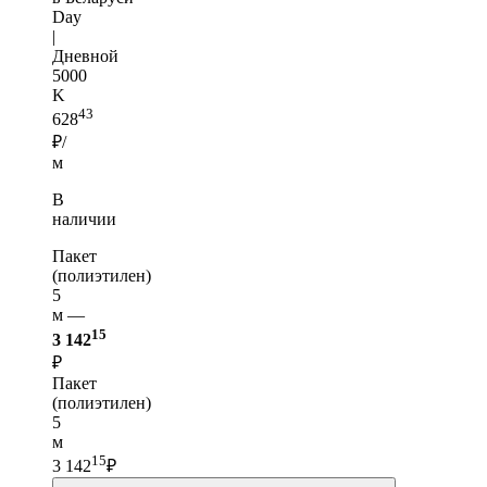
Day
|
Дневной
5000
K
43
628
₽/
м
В
наличии
Пакет
(полиэтилен)
5
м —
15
3 142
₽
Пакет
(полиэтилен)
5
м
15
3 142
₽