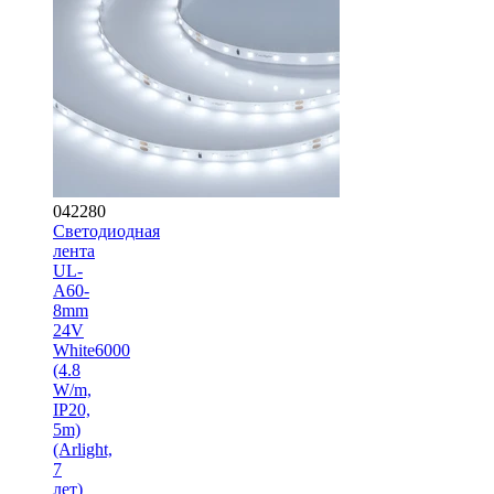
042280
Светодиодная
лента
UL-
A60-
8mm
24V
White6000
(4.8
W/m,
IP20,
5m)
(Arlight,
7
лет)