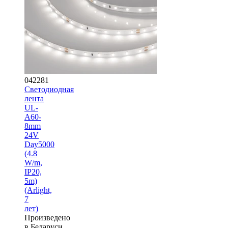
042281
Светодиодная
лента
UL-
A60-
8mm
24V
Day5000
(4.8
W/m,
IP20,
5m)
(Arlight,
7
лет)
Произведено
в Беларуси