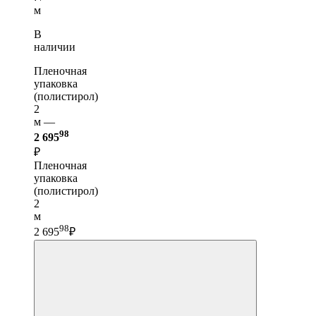
м
В
наличии
Пленочная
упаковка
(полистирол)
2
м —
98
2 695
₽
Пленочная
упаковка
(полистирол)
2
м
98
2 695
₽