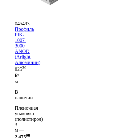
045493
Профиль
PIK-
1007-
3000
ANOD
(Arlight,
Алюминий)
30
825
₽/
м
В
наличии
Пленочная
упаковка
(полистирол)
3
м —
90
2 475