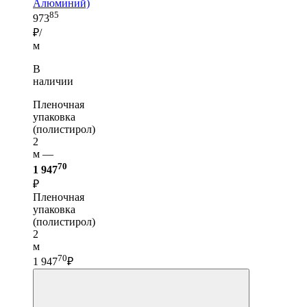
Алюминий)
85
973
₽/
м
В
наличии
Пленочная
упаковка
(полистирол)
2
м —
70
1 947
₽
Пленочная
упаковка
(полистирол)
2
м
70
1 947
₽