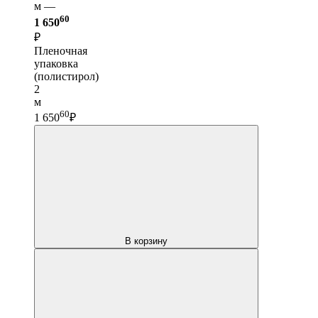
м —
60
1 650
₽
Пленочная
упаковка
(полистирол)
2
м
60
1 650
₽
В корзину