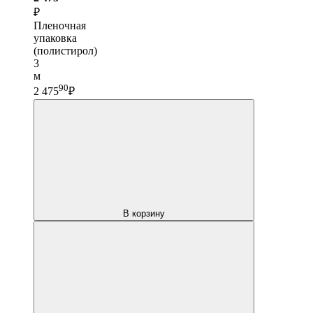
₽
Пленочная
упаковка
(полистирол)
3
м
90
2 475
₽
В корзину