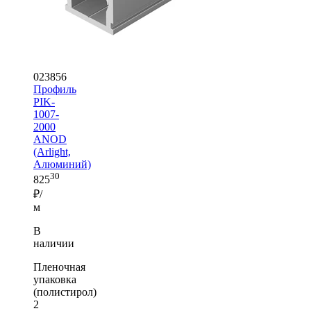
023856
Профиль
PIK-
1007-
2000
ANOD
(Arlight,
Алюминий)
30
825
₽/
м
В
наличии
Пленочная
упаковка
(полистирол)
2