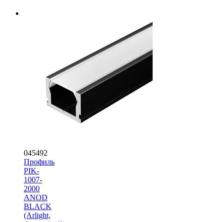
045492
Профиль
PIK-
1007-
2000
ANOD
BLACK
(Arlight,