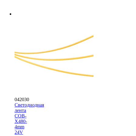
042030
Светодиодная
лента
COB-
X480-
4mm
24V