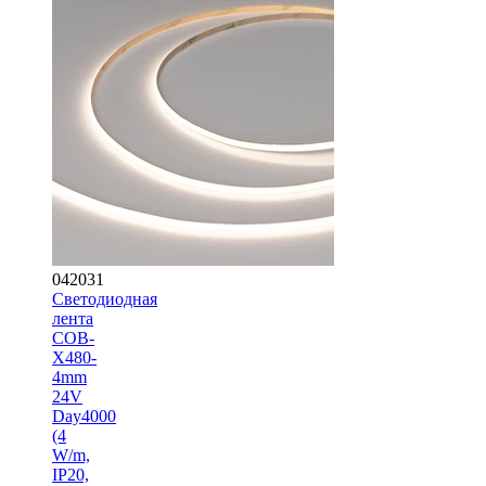
042031
Светодиодная
лента
COB-
X480-
4mm
24V
Day4000
(4
W/m,
IP20,