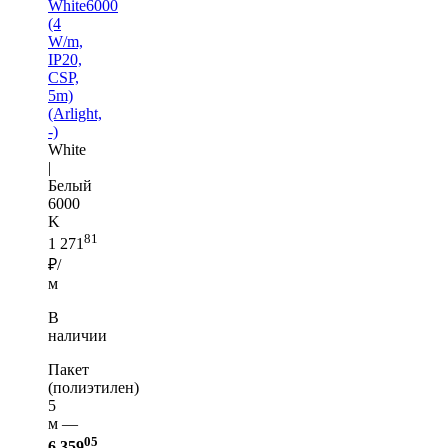
White6000
(4
W/m,
IP20,
CSP,
5m)
(Arlight,
-)
White
|
Белый
6000
K
81
1 271
₽/
м
В
наличии
Пакет
(полиэтилен)
5
м —
05
6 359