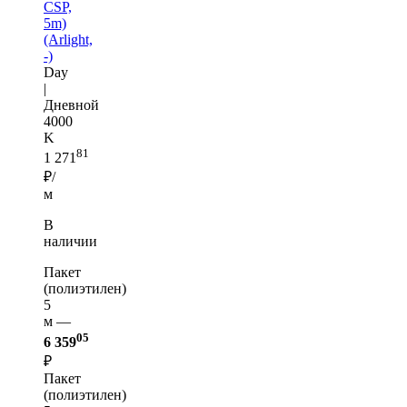
CSP,
5m)
(Arlight,
-)
Day
|
Дневной
4000
K
81
1 271
₽/
м
В
наличии
Пакет
(полиэтилен)
5
м —
05
6 359
₽
Пакет
(полиэтилен)