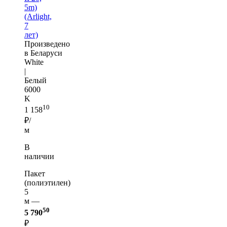
5m)
(Arlight,
7
лет)
Произведено
в Беларуси
White
|
Белый
6000
K
10
1 158
₽/
м
В
наличии
Пакет
(полиэтилен)
5
м —
50
5 790
₽