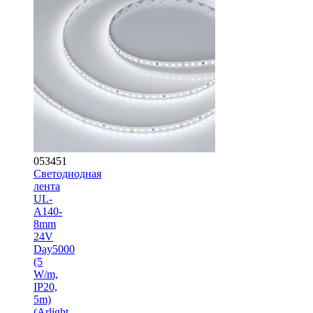
053451
Светодиодная
лента
UL-
A140-
8mm
24V
Day5000
(5
W/m,
IP20,
5m)
(Arlight,