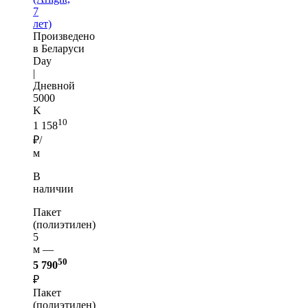
7
лет)
Произведено
в Беларуси
Day
|
Дневной
5000
K
10
1 158
₽/
м
В
наличии
Пакет
(полиэтилен)
5
м —
50
5 790
₽
Пакет
(полиэтилен)