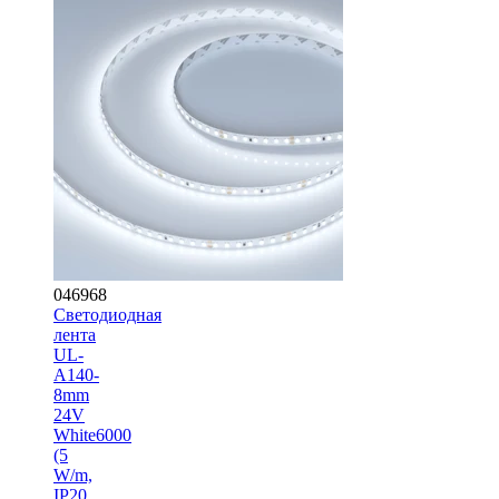
046968
Светодиодная
лента
UL-
A140-
8mm
24V
White6000
(5
W/m,
IP20,