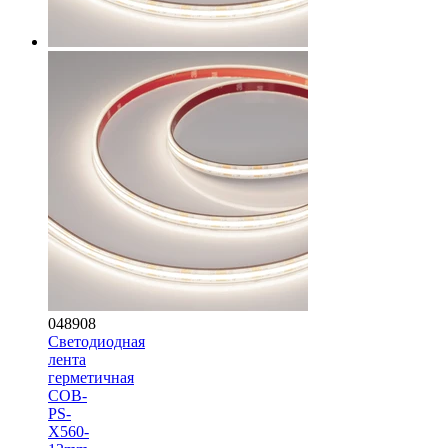
048908
Светодиодная
лента
герметичная
COB-
PS-
X560-