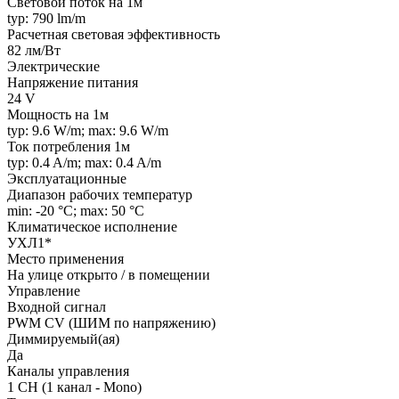
Световой поток на 1м
typ: 790 lm/m
Расчетная световая эффективность
82 лм/Вт
Электрические
Напряжение питания
24 V
Мощность на 1м
typ: 9.6 W/m; max: 9.6 W/m
Ток потребления 1м
typ: 0.4 A/m; max: 0.4 A/m
Эксплуатационные
Диапазон рабочих температур
min: -20 °C; max: 50 °C
Климатическое исполнение
УХЛ1*
Место применения
На улице открыто / в помещении
Управление
Входной сигнал
PWM СV (ШИМ по напряжению)
Диммируемый(ая)
Да
Каналы управления
1 CH (1 канал - Mono)