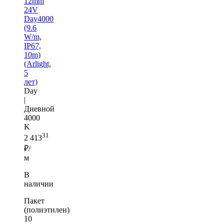
12mm
24V
Day4000
(9.6
W/m,
IP67,
10m)
(Arlight,
5
лет)
Day
|
Дневной
4000
K
31
2 413
₽/
м
В
наличии
Пакет
(полиэтилен)
10