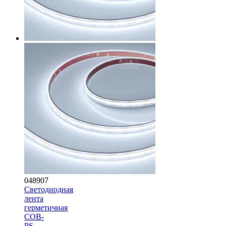
048907
Светодиодная
лента
герметичная
COB-
PS-