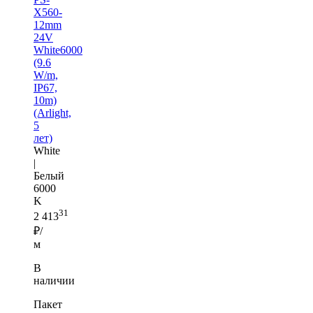
X560-
12mm
24V
White6000
(9.6
W/m,
IP67,
10m)
(Arlight,
5
лет)
White
|
Белый
6000
K
31
2 413
₽/
м
В
наличии
Пакет