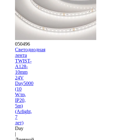
050496
Светодиодная
лента
TWIST-
A128-
10mm
24V
Day5000
(10
W/m,
IP20,
5m)
(Arlight,
7
лет)
Day
|
Дневной