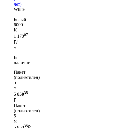
лет)
White
|
Белый
6000
K
07
1 170
₽/
м
В
наличии
Пакет
(полиэтилен)
5
м —
35
5 850
₽
Пакет
(полиэтилен)
5
м
35
5 850
₽