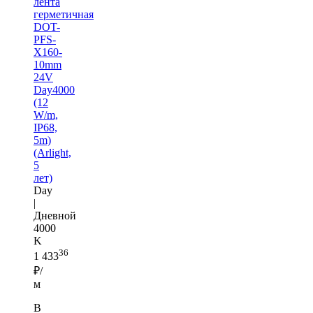
лента
герметичная
DOT-
PFS-
X160-
10mm
24V
Day4000
(12
W/m,
IP68,
5m)
(Arlight,
5
лет)
Day
|
Дневной
4000
K
36
1 433
₽/
м
В