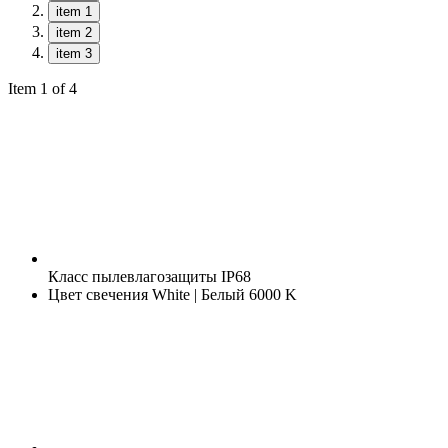
item 1
item 2
item 3
Item 1 of 4
Класс пылевлагозащиты
IP68
Цвет свечения
White | Белый 6000 K