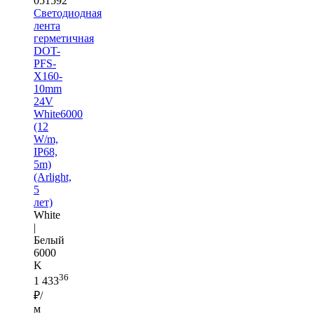
051592
Светодиодная
лента
герметичная
DOT-
PFS-
X160-
10mm
24V
White6000
(12
W/m,
IP68,
5m)
(Arlight,
5
лет)
White
|
Белый
6000
K
36
1 433
₽/
м