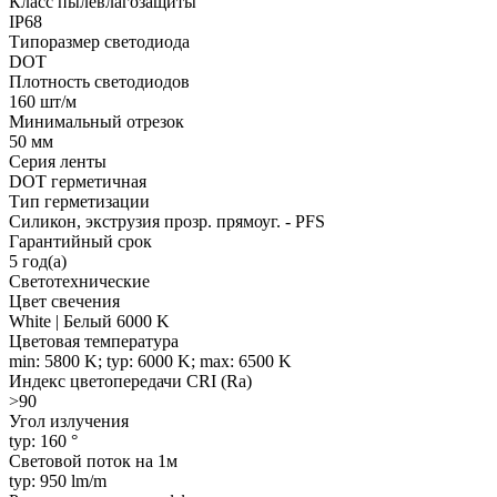
Класс пылевлагозащиты
IP68
Типоразмер светодиода
DOT
Плотность светодиодов
160 шт/м
Минимальный отрезок
50 мм
Серия ленты
DOT герметичная
Тип герметизации
Силикон, экструзия прозр. прямоуг. - PFS
Гарантийный срок
5 год(а)
Светотехнические
Цвет свечения
White | Белый 6000 K
Цветовая температура
min: 5800 K; typ: 6000 K; max: 6500 K
Индекс цветопередачи CRI (Ra)
>90
Угол излучения
typ: 160 °
Световой поток на 1м
typ: 950 lm/m