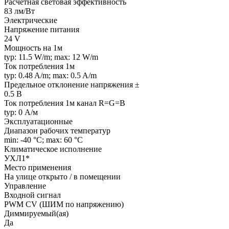
Расчетная световая эффективность
83 лм/Вт
Электрические
Напряжение питания
24 V
Мощность на 1м
typ: 11.5 W/m; max: 12 W/m
Ток потребления 1м
typ: 0.48 A/m; max: 0.5 A/m
Предельное отклонение напряжения ±
0.5 В
Ток потребления 1м канал R=G=B
typ: 0 А/м
Эксплуатационные
Диапазон рабочих температур
min: -40 °C; max: 60 °C
Климатическое исполнение
УХЛ1*
Место применения
На улице открыто / в помещении
Управление
Входной сигнал
PWM СV (ШИМ по напряжению)
Диммируемый(ая)
Да