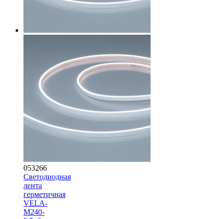
053266
Светодиодная
лента
герметичная
VELA-
M240-