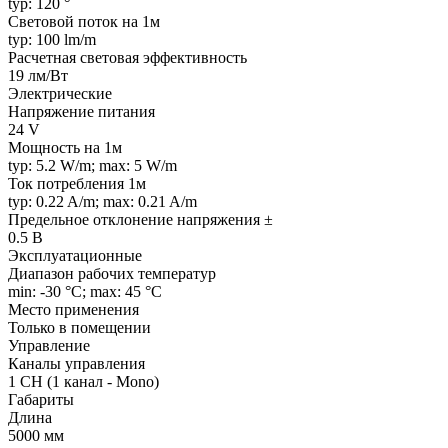
typ: 120 °
Световой поток на 1м
typ: 100 lm/m
Расчетная световая эффективность
19 лм/Вт
Электрические
Напряжение питания
24 V
Мощность на 1м
typ: 5.2 W/m; max: 5 W/m
Ток потребления 1м
typ: 0.22 A/m; max: 0.21 A/m
Предельное отклонение напряжения ±
0.5 В
Эксплуатационные
Диапазон рабочих температур
min: -30 °C; max: 45 °C
Место применения
Только в помещении
Управление
Каналы управления
1 CH (1 канал - Mono)
Габариты
Длина
5000 мм