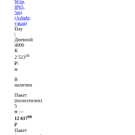
W/m,
IP65,
5m)
(Arlight,
узкая)
Day
|
Дневной
4000
K
58
2 523
₽/
м
В
наличии
Пакет
(полиэтилен)
5
м —
90
12 617
₽
Пакет