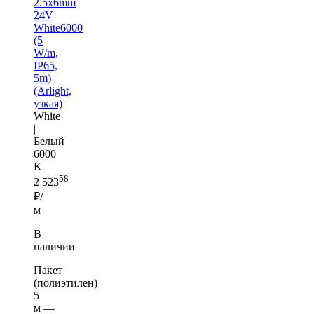
2.5x6mm
24V
White6000
(5
W/m,
IP65,
5m)
(Arlight,
узкая)
White
|
Белый
6000
K
58
2 523
₽/
м
В
наличии
Пакет
(полиэтилен)
5
м —