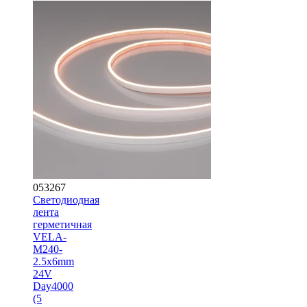
053267
Светодиодная
лента
герметичная
VELA-
M240-
2.5x6mm
24V
Day4000
(5