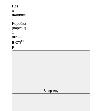
Нет
в
наличии
Коробка
(картон)
1
шт —
11
6 375
₽
В корзину