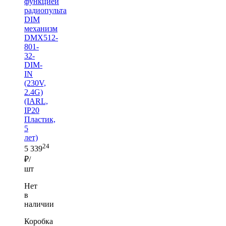
функцией
радиопульта
DIM
механизм
DMX512-
801-
32-
DIM-
IN
(230V,
2.4G)
(IARL,
IP20
Пластик,
5
лет)
24
5 339
₽/
шт
Нет
в
наличии
Коробка