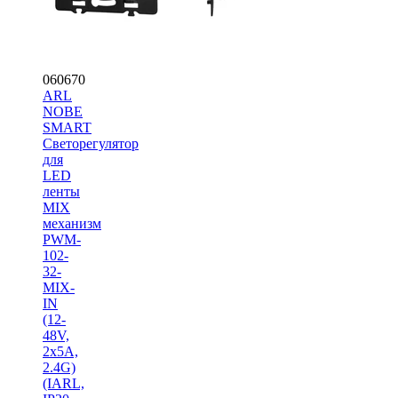
060670
ARL
NOBE
SMART
Светорегулятор
для
LED
ленты
MIX
механизм
PWM-
102-
32-
MIX-
IN
(12-
48V,
2x5A,
2.4G)
(IARL,