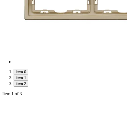
item 0
item 1
item 2
Item 1 of 3