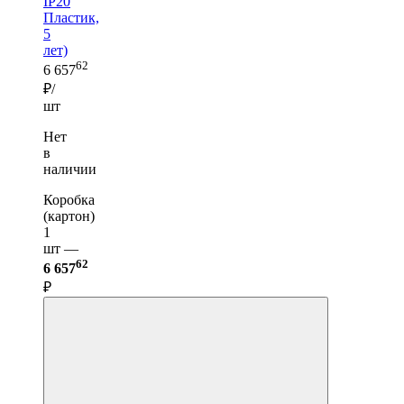
IP20
Пластик,
5
лет)
62
6 657
₽/
шт
Нет
в
наличии
Коробка
(картон)
1
шт —
62
6 657
₽