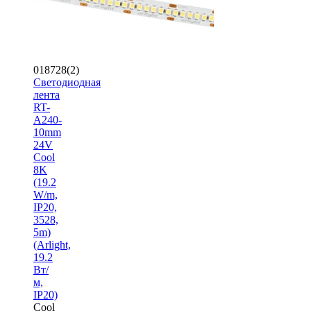
018728(2)
Светодиодная
лента
RT-
A240-
10mm
24V
Cool
8K
(19.2
W/m,
IP20,
3528,
5m)
(Arlight,
19.2
Вт/
м,
IP20)
Cool