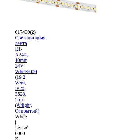
017430(2)
Светодиодная
лента
RT-
A240-
10mm
24V
White6000
(19.2
W/m,
IP20,
3528,
5m)
(Arlight,
Открытый)
White
|
Белый
6000
K