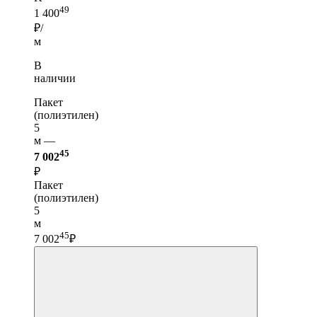
49
1 400
₽/
м
В
наличии
Пакет
(полиэтилен)
5
м —
45
7 002
₽
Пакет
(полиэтилен)
5
м
45
7 002
₽