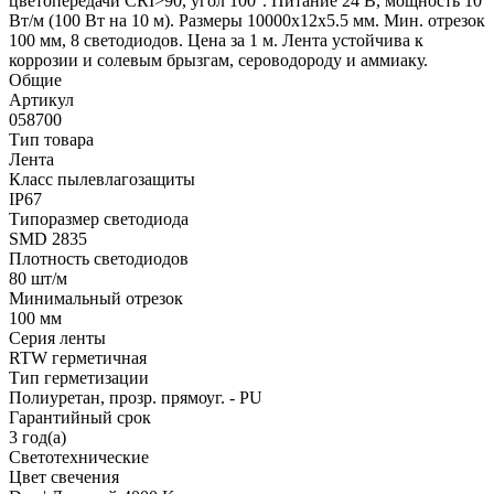
цветопередачи CRI>90, угол 100°. Питание 24 В, мощность 10
Вт/м (100 Вт на 10 м). Размеры 10000x12x5.5 мм. Мин. отрезок
100 мм, 8 светодиодов. Цена за 1 м. Лента устойчива к
коррозии и солевым брызгам, сероводороду и аммиаку.
Общие
Артикул
058700
Тип товара
Лента
Класс пылевлагозащиты
IP67
Типоразмер светодиода
SMD 2835
Плотность светодиодов
80 шт/м
Минимальный отрезок
100 мм
Серия ленты
RTW герметичная
Тип герметизации
Полиуретан, прозр. прямоуг. - PU
Гарантийный срок
3 год(а)
Светотехнические
Цвет свечения