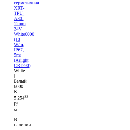
герметичная
XRT-
TPU-
A80-
12mm
24V
White6000
(10
W/m,
IP67,
5m)
(Arlight,
CRI>90)
White
|
Белый
6000
K
83
5 254
₽/
м
В
наличии