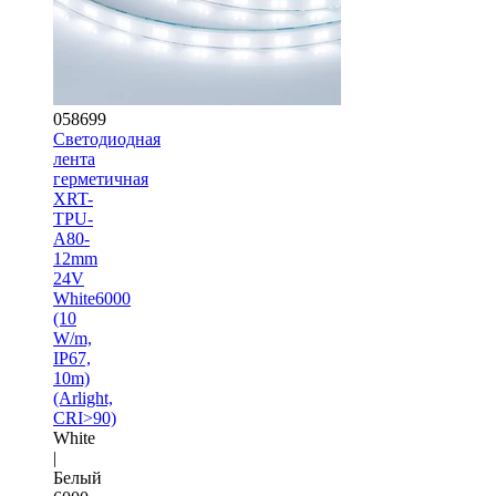
058699
Светодиодная
лента
герметичная
XRT-
TPU-
A80-
12mm
24V
White6000
(10
W/m,
IP67,
10m)
(Arlight,
CRI>90)
White
|
Белый