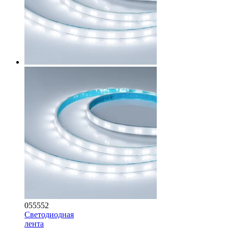
055552
Светодиодная
лента