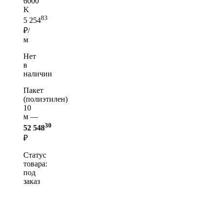
6000
K
83
5 254
₽/
м
Нет
в
наличии
Пакет
(полиэтилен)
10
м —
30
52 548
₽
Статус
товара:
под
заказ