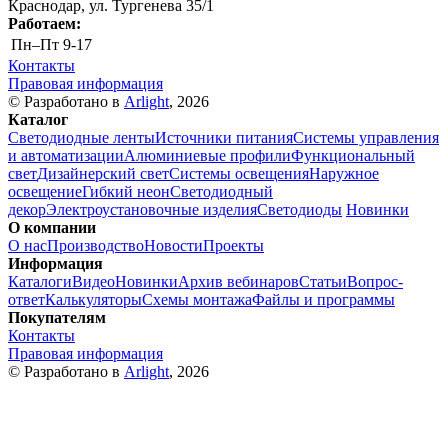
Краснодар, ул. Тургенева 35/1
Работаем:
Пн–Пт
9-17
Контакты
Правовая информация
© Разработано в
Arlight
, 2026
Каталог
Светодиодные ленты
Источники питания
Системы управления
и автоматизации
Алюминиевые профили
Функциональный
свет
Дизайнерский свет
Системы освещения
Наружное
освещение
Гибкий неон
Светодиодный
декор
Электроустановочные изделия
Светодиоды
Новинки
О компании
О нас
Производство
Новости
Проекты
Информация
Каталоги
Видео
Новинки
Архив вебинаров
Статьи
Вопрос-
ответ
Калькуляторы
Схемы монтажа
Файлы и программы
Покупателям
Контакты
Правовая информация
© Разработано в
Arlight
, 2026