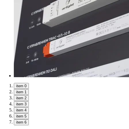
item 0
item 1
item 2
item 3
item 4
item 5
item 6