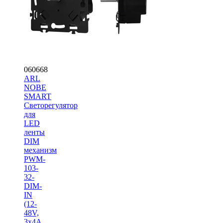
060668
ARL
NOBE
SMART
Светорегулятор
для
LED
ленты
DIM
механизм
PWM-
103-
32-
DIM-
IN
(12-
48V,
3х4A,