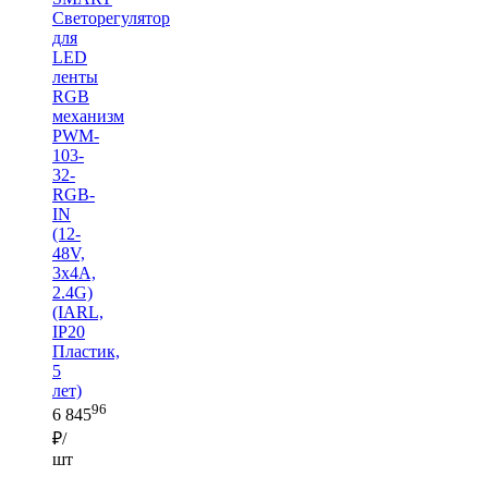
Светорегулятор
для
LED
ленты
RGB
механизм
PWM-
103-
32-
RGB-
IN
(12-
48V,
3x4A,
2.4G)
(IARL,
IP20
Пластик,
5
лет)
96
6 845
₽/
шт