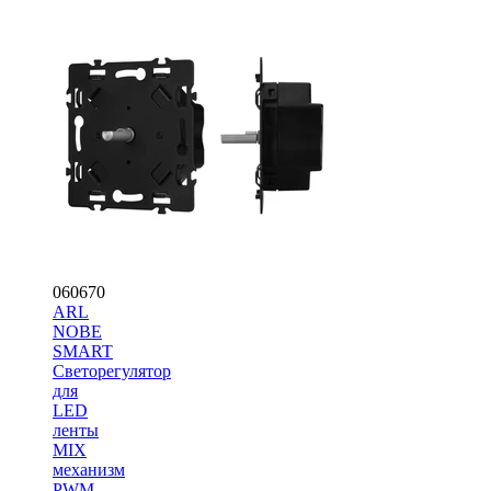
060670
ARL
NOBE
SMART
Светорегулятор
для
LED
ленты
MIX
механизм
PWM-