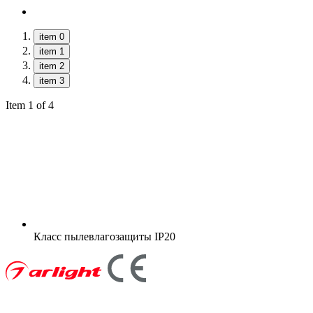
item 0
item 1
item 2
item 3
Item 1 of 4
Класс пылевлагозащиты
IP20