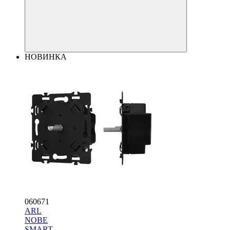
НОВИНКА
060671
ARL
NOBE
SMART