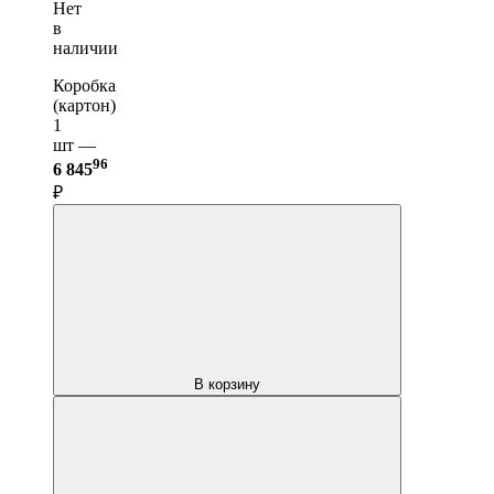
Нет
в
наличии
Коробка
(картон)
1
шт —
96
6 845
₽
В корзину