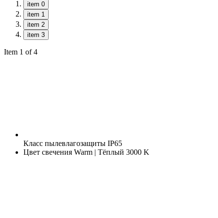
item 0
item 1
item 2
item 3
Item 1 of 4
Класс пылевлагозащиты
IP65
Цвет свечения
Warm | Тёплый 3000 K