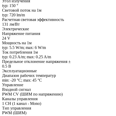
Угол излучения
typ: 150 °
Световой поток на 1м
typ: 720 lm/m
Расчетная световая эффективность
131 лм/Вт
Электрические
Напряжение питания
24 V
Мощность на 1м
typ: 5.5 W/m; max: 6 W/m
Ток потребления 1м
typ: 0.23 A/m; max: 0.25 A/m
Предельное отклонение напряжения ±
0.5 В
Эксплуатационные
Диапазон рабочих температур
min: -20 °C; max: 45 °C
Управление
Входной сигнал
PWM СV (ШИМ по напряжению)
Каналы управления
1 CH (1 канал - Mono)
Тип управления
PWM (ШИМ)