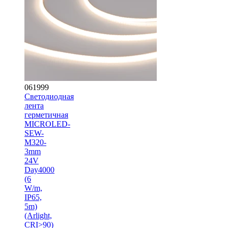
061999
Светодиодная
лента
герметичная
MICROLED-
SEW-
M320-
3mm
24V
Day4000
(6
W/m,
IP65,
5m)
(Arlight,
CRI>90)