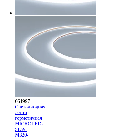
061997
Светодиодная
лента
герметичная
MICROLED-
SEW-
M320-