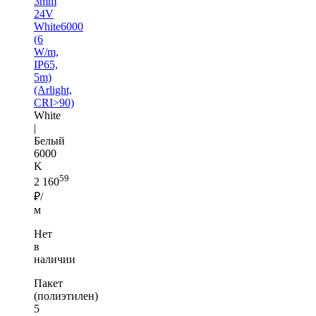
3mm
24V
White6000
(6
W/m,
IP65,
5m)
(Arlight,
CRI>90)
White
|
Белый
6000
K
59
2 160
₽/
м
Нет
в
наличии
Пакет
(полиэтилен)
5