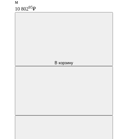
м
95
10 802
₽
В корзину