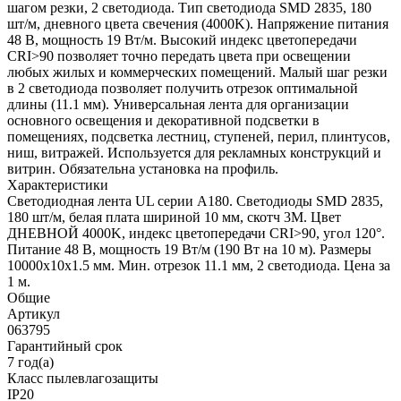
шагом резки, 2 светодиода. Тип светодиода SMD 2835, 180
шт/м, дневного цвета свечения (4000K). Напряжение питания
48 В, мощность 19 Вт/м. Высокий индекс цветопередачи
CRI>90 позволяет точно передать цвета при освещении
любых жилых и коммерческих помещений. Малый шаг резки
в 2 светодиода позволяет получить отрезок оптимальной
длины (11.1 мм). Универсальная лента для организации
основного освещения и декоративной подсветки в
помещениях, подсветка лестниц, ступеней, перил, плинтусов,
ниш, витражей. Используется для рекламных конструкций и
витрин. Обязательна установка на профиль.
Характеристики
Светодиодная лента UL серии A180. Светодиоды SMD 2835,
180 шт/м, белая плата шириной 10 мм, скотч 3M. Цвет
ДНЕВНОЙ 4000K, индекс цветопередачи CRI>90, угол 120°.
Питание 48 В, мощность 19 Вт/м (190 Вт на 10 м). Размеры
10000x10x1.5 мм. Мин. отрезок 11.1 мм, 2 светодиода. Цена за
1 м.
Общие
Артикул
063795
Гарантийный срок
7 год(а)
Класс пылевлагозащиты
IP20