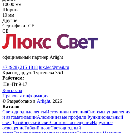
10000 мм
Ширина
10 мм
Другие
Сертификат CE
CE
официальный партнер Arlight
+7 (928) 215 1818
lux.led@mail.ru
Краснодар, ул. Тургенева 35/1
Работаем:
Пн–Пт
9-17
Контакты
Правовая информация
© Разработано в
Arlight
, 2026
Каталог
Светодиодные ленты
Источники питания
Системы управления
и автоматизации
Алюминиевые профили
Функциональный
свет
Дизайнерский свет
Системы освещения
Наружное
освещение
Гибкий неон
Светодиодный