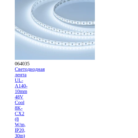
064035
Светодиодная
лента
UL-
A140-
10mm
48V
Cool
8K-
CX2
(8
W/m,
IP20,
30m)