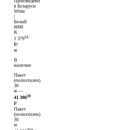
Произведено
в Беларуси
White
|
Белый
6000
K
54
1 379
₽/
м
В
наличии
Пакет
(полиэтилен)
30
м —
20
41 386
₽
Пакет
(полиэтилен)
30
м
20