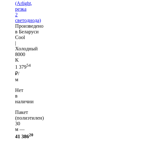
(Arlight,
резка
2
светодиода)
Произведено
в Беларуси
Cool
|
Холодный
8000
K
54
1 379
₽/
м
Нет
в
наличии
Пакет
(полиэтилен)
30
м —
20
41 386