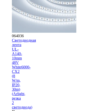
064036
Светодиодная
лента
UL-
A140-
10mm
48V
White6000-
CX2
(8
W/m,
IP20,
30m)
(Arlight,
резка
2
светодиода)