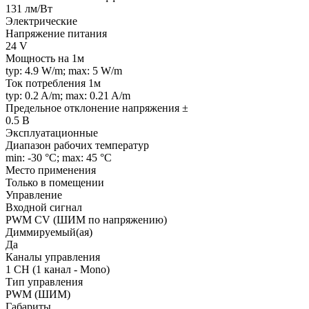
131 лм/Вт
Электрические
Напряжение питания
24 V
Мощность на 1м
typ: 4.9 W/m; max: 5 W/m
Ток потребления 1м
typ: 0.2 A/m; max: 0.21 A/m
Предельное отклонение напряжения ±
0.5 В
Эксплуатационные
Диапазон рабочих температур
min: -30 °C; max: 45 °C
Место применения
Только в помещении
Управление
Входной сигнал
PWM СV (ШИМ по напряжению)
Диммируемый(ая)
Да
Каналы управления
1 CH (1 канал - Mono)
Тип управления
PWM (ШИМ)
Габариты