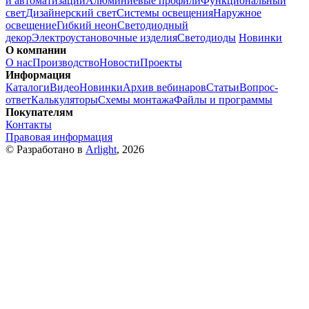
и автоматизации
Алюминиевые профили
Функциональный
свет
Дизайнерский свет
Системы освещения
Наружное
освещение
Гибкий неон
Светодиодный
декор
Электроустановочные изделия
Светодиоды
Новинки
О компании
О нас
Производство
Новости
Проекты
Информация
Каталоги
Видео
Новинки
Архив вебинаров
Статьи
Вопрос-
ответ
Калькуляторы
Схемы монтажа
Файлы и программы
Покупателям
Контакты
Правовая информация
© Разработано в
Arlight
, 2026