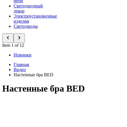
неон
Светодиодный
декор
Электроустановочные
изделия
Светодиоды
Item 1 of 12
Новинки
Главная
Видео
Настенные бра BED
Настенные бра BED