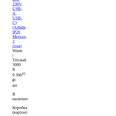
230V,
USB-
A,
USB-
C)
(Arlight,
IP20
Металл,
3
года)
Warm
|
Тёплый
3000
K
45
9 396
₽/
шт
В
наличии
Коробка
(картон)