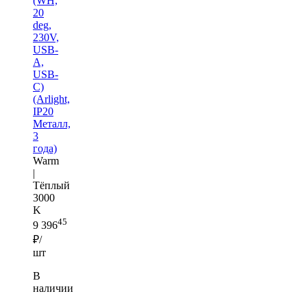
(WH,
20
deg,
230V,
USB-
A,
USB-
C)
(Arlight,
IP20
Металл,
3
года)
Warm
|
Тёплый
3000
K
45
9 396
₽/
шт
В
наличии