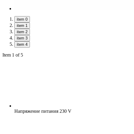
item 0
item 1
item 2
item 3
item 4
Item 1 of 5
Напряжение питания
230 V