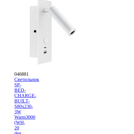
046881
Светильник
SP-
BED-
CHARGE-
BUILT-
S80x230-
3W
Warm3000
(WH,
20
deg,