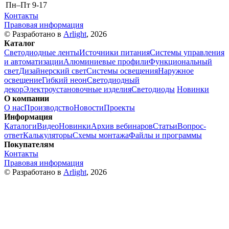
Пн–Пт
9-17
Контакты
Правовая информация
© Разработано в
Arlight
, 2026
Каталог
Светодиодные ленты
Источники питания
Системы управления
и автоматизации
Алюминиевые профили
Функциональный
свет
Дизайнерский свет
Системы освещения
Наружное
освещение
Гибкий неон
Светодиодный
декор
Электроустановочные изделия
Светодиоды
Новинки
О компании
О нас
Производство
Новости
Проекты
Информация
Каталоги
Видео
Новинки
Архив вебинаров
Статьи
Вопрос-
ответ
Калькуляторы
Схемы монтажа
Файлы и программы
Покупателям
Контакты
Правовая информация
© Разработано в
Arlight
, 2026