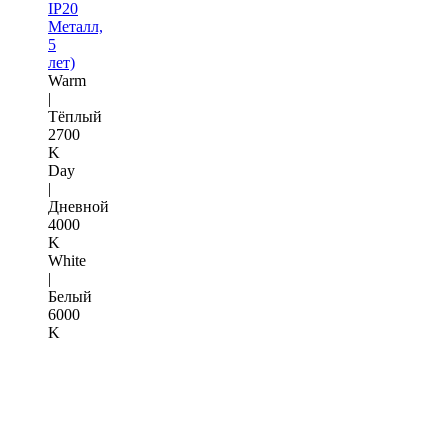
IP20
Металл,
5
лет)
Warm
|
Тёплый
2700
K
Day
|
Дневной
4000
K
White
|
Белый
6000
K