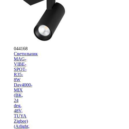
044168
Светильник
MAG-
VIBE-
SPOT-
R35-
8W
Day4000-
MIX
(BK,
24
deg,
48V,
TUYA
Zigbee)
(Arlight,