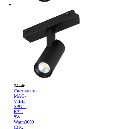
044462
Светильник
MAG-
VIBE-
SPOT-
R35-
8W
Warm3000
(BK,