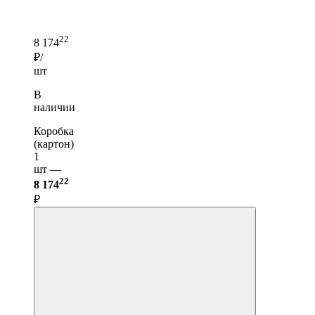
22
8 174
₽/
шт
В
наличии
Коробка
(картон)
1
шт —
22
8 174
₽