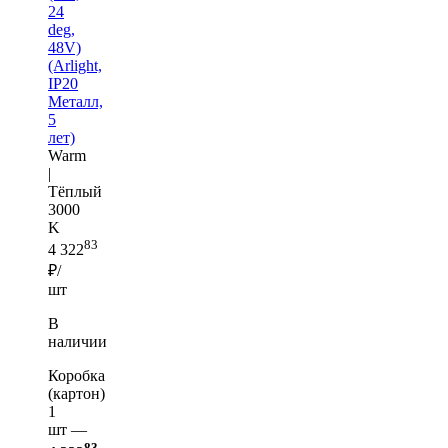
24
deg,
48V)
(Arlight,
IP20
Металл,
5
лет)
Warm
|
Тёплый
3000
K
83
4 322
₽/
шт
В
наличии
Коробка
(картон)
1
шт —
83