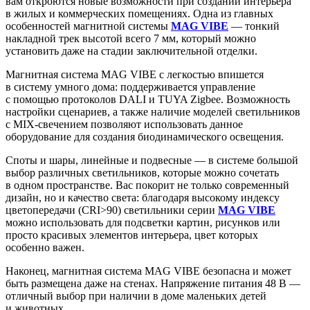
вам откроются новые возможности при создании интерьера
в жилых и коммерческих помещениях. Одна из главных
особенностей магнитной системы
MAG VIBE
— тонкий
накладной трек высотой всего 7 мм, который можно
установить даже на стадии заключительной отделки.
Магнитная система MAG VIBE с легкостью впишется
в систему умного дома: поддерживается управление
с помощью протоколов DALI и TUYA Zigbee. Возможность
настройки сценариев, а также наличие моделей светильников
с MIX-свечением позволяют использовать данное
оборудование для создания биодинамического освещения.
Споты и шары, линейные и подвесные — в системе большой
выбор различных светильников, которые можно сочетать
в одном пространстве. Вас покорит не только современный
дизайн, но и качество света: благодаря высокому индексу
цветопередачи (CRI>90) светильники серии
MAG VIBE
можно использовать для подсветки картин, рисунков или
просто красивых элементов интерьера, цвет которых
особенно важен.
Наконец, магнитная система MAG VIBE безопасна и может
быть размещена даже на стенах. Напряжение питания 48 В —
отличный выбор при наличии в доме маленьких детей
и животных.