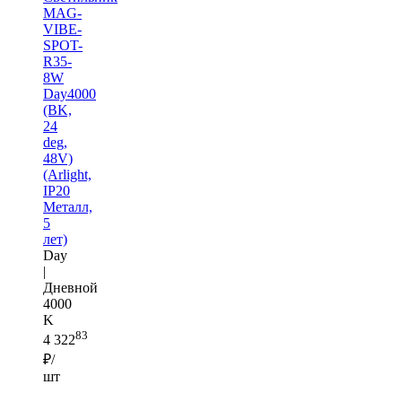
MAG-
VIBE-
SPOT-
R35-
8W
Day4000
(BK,
24
deg,
48V)
(Arlight,
IP20
Металл,
5
лет)
Day
|
Дневной
4000
K
83
4 322
₽/
шт