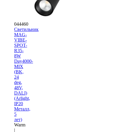
044460
Светильник
MAG-
VIBE-
SPOT-
R35-
8W
Day4000-
MIX
(BK,
24
deg,
48V,
DALI)
(Arlight,
IP20
Металл,
5
лет)
Warm
|