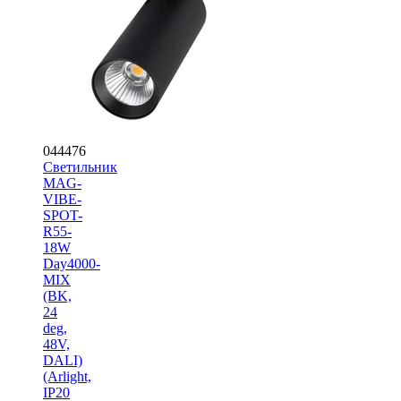
044476
Светильник
MAG-
VIBE-
SPOT-
R55-
18W
Day4000-
MIX
(BK,
24
deg,
48V,
DALI)
(Arlight,
IP20