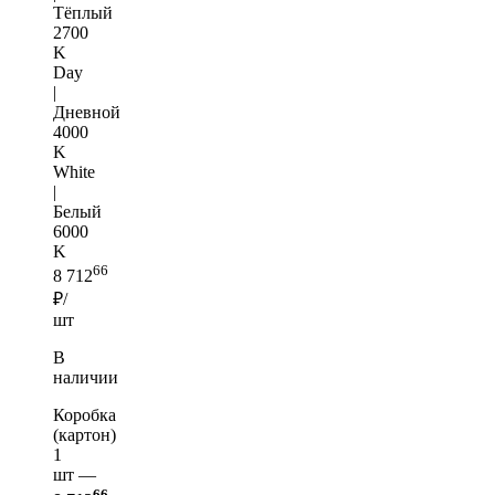
Тёплый
2700
K
Day
|
Дневной
4000
K
White
|
Белый
6000
K
66
8 712
₽/
шт
В
наличии
Коробка
(картон)
1
шт —
66