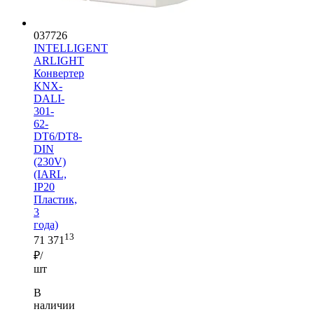
037726
INTELLIGENT
ARLIGHT
Конвертер
KNX-
DALI-
301-
62-
DT6/DT8-
DIN
(230V)
(IARL,
IP20
Пластик,
3
года)
13
71 371
₽/
шт
В
наличии