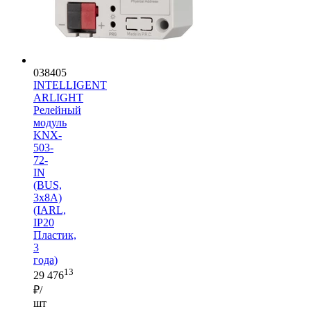
038405
INTELLIGENT
ARLIGHT
Релейный
модуль
KNX-
503-
72-
IN
(BUS,
3x8A)
(IARL,
IP20
Пластик,
3
года)
13
29 476
₽/
шт