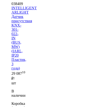
038409
INTELLIGENT
ARLIGHT
Датчик
присутствия
KNX-
301-
022-
IN
(BUS,
MW)
(IARL,
IP20
Пластик,
3
года)
10
29 087
₽/
шт
В
наличии
Коробка