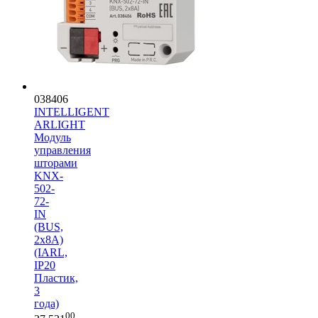
038406
INTELLIGENT
ARLIGHT
Модуль
управления
шторами
KNX-
502-
72-
IN
(BUS,
2x8A)
(IARL,
IP20
Пластик,
3
года)
00