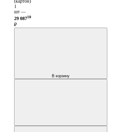
(картон)
1
шт —
10
29 087
₽
В корзину