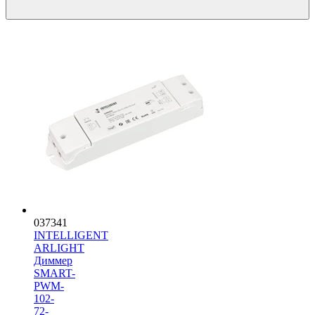
037341
INTELLIGENT
ARLIGHT
Диммер
SMART-
PWM-
102-
72-