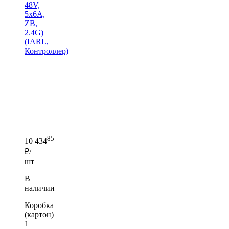
48V,
5x6A,
ZB,
2.4G)
(IARL,
Контроллер)
85
10 434
₽/
шт
В
наличии
Коробка
(картон)
1