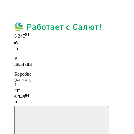
84
6 345
₽/
шт
В
наличии
Коробка
(картон)
1
шт —
84
6 345
₽