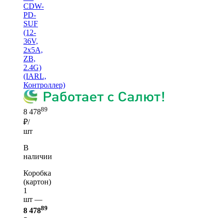
CDW-
PD-
SUF
(12-
36V,
2x5A,
ZB,
2.4G)
(IARL,
Контроллер)
89
8 478
₽/
шт
В
наличии
Коробка
(картон)
1
шт —
89
8 478