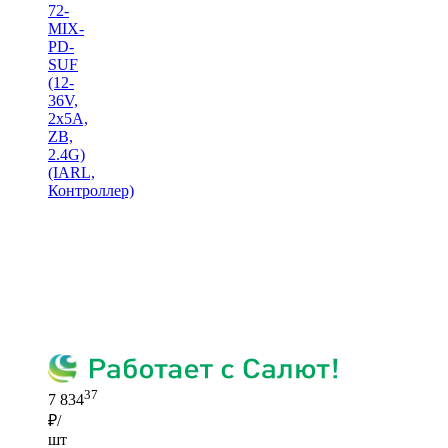
72-
MIX-
PD-
SUF
(12-
36V,
2x5A,
ZB,
2.4G)
(IARL,
Контроллер)
37
7 834
₽/
шт