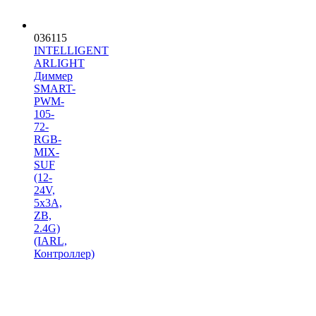
036115
INTELLIGENT
ARLIGHT
Диммер
SMART-
PWM-
105-
72-
RGB-
MIX-
SUF
(12-
24V,
5x3A,
ZB,
2.4G)
(IARL,
Контроллер)