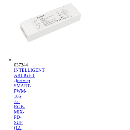
037344
INTELLIGENT
ARLIGHT
Диммер
SMART-
PWM-
105-
72-
RGB-
MIX-
PD-
SUF
(12-