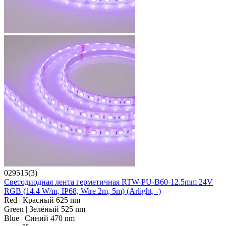
029515(3)
Светодиодная лента герметичная RTW-PU-B60-12.5mm 24V
RGB (14.4 W/m, IP68, Wire 2m, 5m) (Arlight, -)
Red | Красный 625 nm
Green | Зелёный 525 nm
Blue | Синий 470 nm