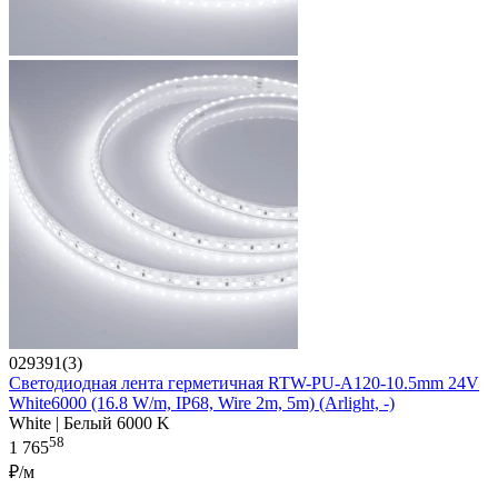
029391(3)
Светодиодная лента герметичная RTW-PU-A120-10.5mm 24V
White6000 (16.8 W/m, IP68, Wire 2m, 5m) (Arlight, -)
White | Белый 6000 K
58
1 765
₽/м