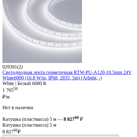
029391(2)
Светодиодная лента герметичная RTW-PU-A120-10.5mm 24V
White6000 (16.8 W/m, IP68, 2835, 5m) (Arlight, -)
White | Белый 6000 K
58
1 765
₽/м
Нет в наличии
90
Катушка (пластмасса) 5 м —
8 827
₽
Катушка (пластмасса) 5 м
90
8 827
₽