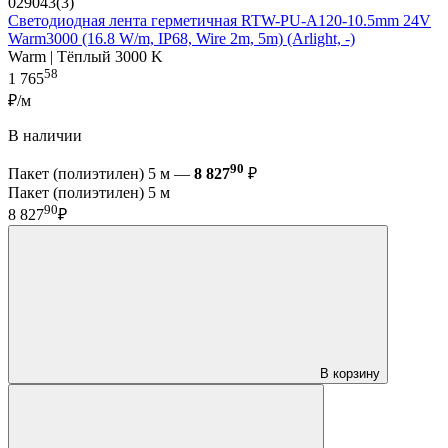
029043(3)
Светодиодная лента герметичная RTW-PU-A120-10.5mm 24V
Warm3000 (16.8 W/m, IP68, Wire 2m, 5m) (Arlight, -)
Warm | Тёплый 3000 K
58
1 765
₽/м
В наличии
90
Пакет (полиэтилен) 5 м —
8 827
₽
Пакет (полиэтилен) 5 м
90
8 827
₽
В корзину