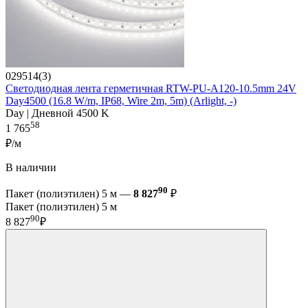
029514(3)
Светодиодная лента герметичная RTW-PU-A120-10.5mm 24V
Day4500 (16.8 W/m, IP68, Wire 2m, 5m) (Arlight, -)
Day | Дневной 4500 K
58
1 765
₽/м
В наличии
90
Пакет (полиэтилен) 5 м —
8 827
₽
Пакет (полиэтилен) 5 м
90
8 827
₽