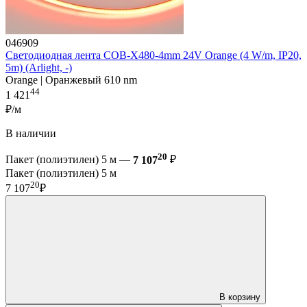
046909
Светодиодная лента COB-X480-4mm 24V Orange (4 W/m, IP20,
5m) (Arlight, -)
Orange | Оранжевый 610 nm
44
1 421
₽/м
В наличии
20
Пакет (полиэтилен) 5 м —
7 107
₽
Пакет (полиэтилен) 5 м
20
7 107
₽
В корзину