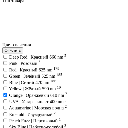
Тип товара
Цвет свечения
Очистить
5
Deep Red | Красный 660 nm
5
Pink | Розовый
179
Red | Красный 625 nm
185
Green | Зелёный 525 nm
186
Blue | Синий 470 nm
16
Yellow | Жёлтый 590 nm
7
Orange | Оранжевый 610 nm
3
UVA | Ультрафиолет 400 nm
2
Aquamarine | Морская волна
2
Emerald | Изумрудный
1
Peach Fuzz | Персиковый
2
Sky Blue | Небесно-голубой