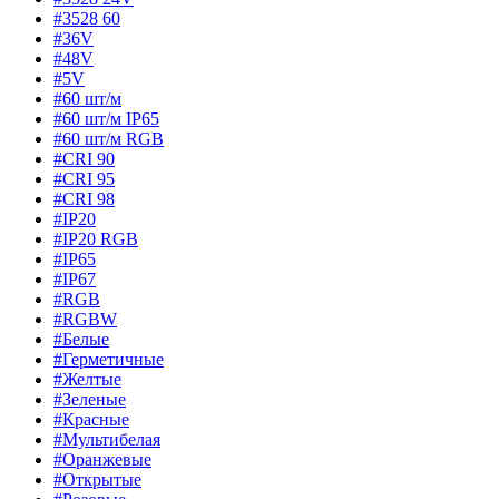
#3528 60
#36V
#48V
#5V
#60 шт/м
#60 шт/м IP65
#60 шт/м RGB
#CRI 90
#CRI 95
#CRI 98
#IP20
#IP20 RGB
#IP65
#IP67
#RGB
#RGBW
#Белые
#Герметичные
#Желтые
#Зеленые
#Красные
#Мультибелая
#Оранжевые
#Открытые