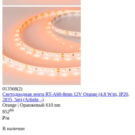
013568(2)
Светодиодная лента RT-A60-8mm 12V Orange (4.8 W/m, IP20,
2835, 5m) (Arlight, -)
Orange | Оранжевый 610 nm
86
852
₽/м
В наличии