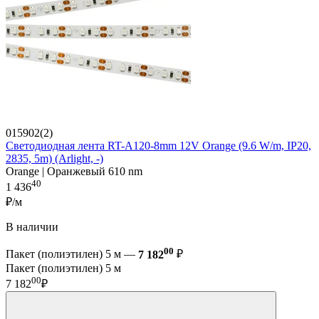
015902(2)
Светодиодная лента RT-A120-8mm 12V Orange (9.6 W/m, IP20,
2835, 5m) (Arlight, -)
Orange | Оранжевый 610 nm
40
1 436
₽/м
В наличии
00
Пакет (полиэтилен) 5 м —
7 182
₽
Пакет (полиэтилен) 5 м
00
7 182
₽