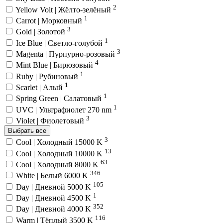
2
Yellow Volt | Жёлто-зелёный
1
Carrot | Морковный
3
Gold | Золотой
1
Ice Blue | Светло-голубой
3
Magenta | Пурпурно-розовый
4
Mint Blue | Бирюзовый
1
Ruby | Рубиновый
1
Scarlet | Алый
1
Spring Green | Салатовый
1
UVC | Ультрафиолет 270 nm
3
Violet | Фиолетовый
Выбрать все
3
Cool | Холодный 15000 K
13
Cool | Холодный 10000 K
63
Cool | Холодный 8000 K
346
White | Белый 6000 K
105
Day | Дневной 5000 K
1
Day | Дневной 4500 K
352
Day | Дневной 4000 K
116
Warm | Тёплый 3500 K