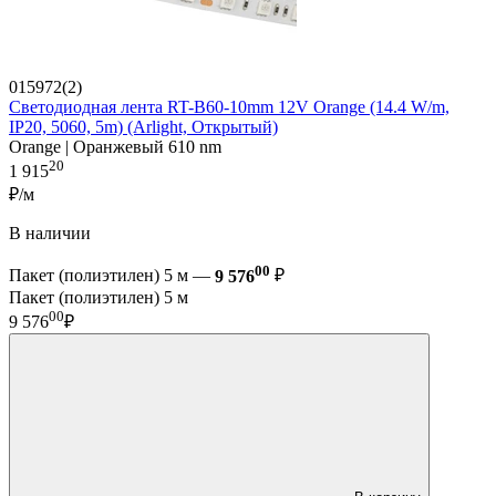
015972(2)
Светодиодная лента RT-B60-10mm 12V Orange (14.4 W/m,
IP20, 5060, 5m) (Arlight, Открытый)
Orange | Оранжевый 610 nm
20
1 915
₽/м
В наличии
00
Пакет (полиэтилен) 5 м —
9 576
₽
Пакет (полиэтилен) 5 м
00
9 576
₽