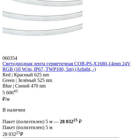
060354
Светодиодная лента герметичная COB-PS-X1680-14mm 24V
RGB (10 W/m, IP67, TWP100, 5m) (Arlight, -)
Red | Красный 625 nm
Green | Зелёный 525 nm
Blue | Синий 470 nm
45
5 606
₽/м
В наличии
25
Пакет (полиэтилен) 5 м —
28 032
₽
Пакет (полиэтилен) 5 м
25
28 032
₽