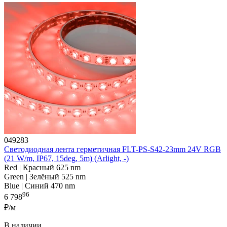
049283
Светодиодная лента герметичная FLT-PS-S42-23mm 24V RGB
(21 W/m, IP67, 15deg, 5m) (Arlight, -)
Red | Красный 625 nm
Green | Зелёный 525 nm
Blue | Синий 470 nm
96
6 798
₽/м
В наличии