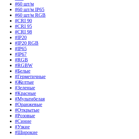
#60 шт/м
#60 шт/м IP65
#60 шт/м RGB
#CRI 90
#CRI 95
#CRI 98
#IP20
#IP20 RGB
#IP65
#IP67
#RGB
#RGBW
#Белые
#Герметичные
#Желтые
#Зеленые
#Красные
#Мультибелая
#Оранжевые
#Открытые
#Розовые
#Синие
#Узкие
#Широкие