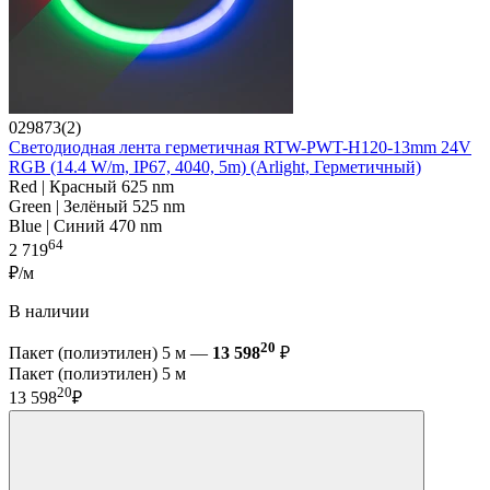
029873(2)
Светодиодная лента герметичная RTW-PWT-H120-13mm 24V
RGB (14.4 W/m, IP67, 4040, 5m) (Arlight, Герметичный)
Red | Красный 625 nm
Green | Зелёный 525 nm
Blue | Синий 470 nm
64
2 719
₽/м
В наличии
20
Пакет (полиэтилен) 5 м —
13 598
₽
Пакет (полиэтилен) 5 м
20
13 598
₽