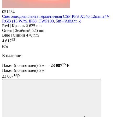
051234
Светодиодная лента герметичная CSP-PFS-X540-12mm 24V
RGB (15 W/m, IP68, TWP100, 5m) (Arlight, -)
Red | Красный 625 nm
Green | Зелёный 525 nm
Blue | Синий 470 nm
43
4 617
₽/м
В наличии
15
Пакет (полиэтилен) 5 м —
23 087
₽
Пакет (полиэтилен) 5 м
15
23 087
₽