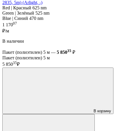
2835, 5m) (Arlight, -)
Red | Красный 625 nm
Green | Зелёный 525 nm
Blue | Синий 470 nm
07
1 170
₽/м
В наличии
35
Пакет (полиэтилен) 5 м —
5 850
₽
Пакет (полиэтилен) 5 м
35
5 850
₽
В корзину