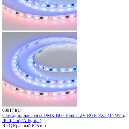
039174(1)
Светодиодная лента DMX-B60-10mm 12V RGB-PX3 (14 W/m,
IP20, 5m) (Arlight, -)
Red | Красный 625 nm