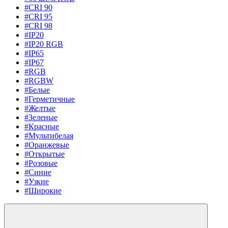
#CRI 90
#CRI 95
#CRI 98
#IP20
#IP20 RGB
#IP65
#IP67
#RGB
#RGBW
#Белые
#Герметичные
#Желтые
#Зеленые
#Красные
#Мультибелая
#Оранжевые
#Открытые
#Розовые
#Синие
#Узкие
#Широкие