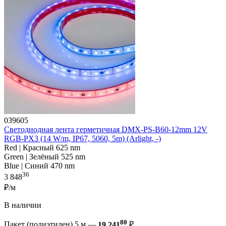
039605
Светодиодная лента герметичная DMX-PS-B60-12mm 12V
RGB-PX3 (14 W/m, IP67, 5060, 5m) (Arlight, -)
Red | Красный 625 nm
Green | Зелёный 525 nm
Blue | Синий 470 nm
36
3 848
₽/м
В наличии
80
Пакет (полиэтилен) 5 м —
19 241
₽