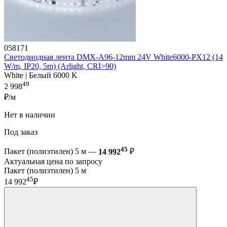
058171
Светодиодная лента DMX-A96-12mm 24V White6000-PX12 (14
W/m, IP20, 5m) (Arlight, CRI>90)
White | Белый 6000 K
49
2 998
₽/м
Нет в наличии
Под заказ
45
Пакет (полиэтилен) 5 м —
14 992
₽
Актуальная цена по запросу
Пакет (полиэтилен) 5 м
45
14 992
₽