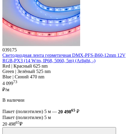
039175
Светодиодная лента герметичная DMX-PFS-B60-12mm 12V
RGB-PX3 (14 W/m, IP68, 5060, 5m) (Arlight, -)
Red | Красный 625 nm
Green | Зелёный 525 nm
Blue | Синий 470 nm
73
4 099
₽/м
В наличии
65
Пакет (полиэтилен) 5 м —
20 498
₽
Пакет (полиэтилен) 5 м
65
20 498
₽