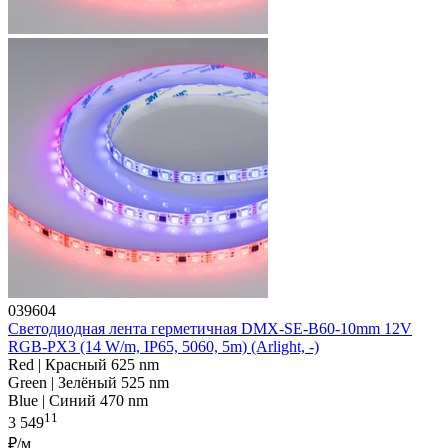
039604
Светодиодная лента герметичная DMX-SE-B60-10mm 12V
RGB-PX3 (14 W/m, IP65, 5060, 5m) (Arlight, -)
Red | Красный 625 nm
Green | Зелёный 525 nm
Blue | Синий 470 nm
11
3 549
₽/м