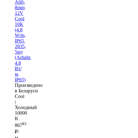
A60-
8mm
12V
Cool
10K
(4.8
W/m,
IP65,
2835,
5m)
(Arlight,
4.8
Вт/
м,
IP65)
Произведено
в Беларуси
Cool
|
Холодный
10000
K
83
867
₽/
м