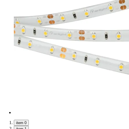
item 0
item 1