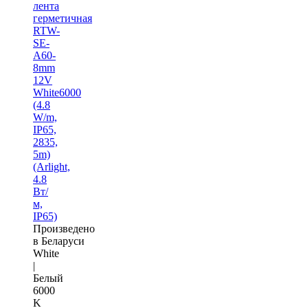
лента
герметичная
RTW-
SE-
A60-
8mm
12V
White6000
(4.8
W/m,
IP65,
2835,
5m)
(Arlight,
4.8
Вт/
м,
IP65)
Произведено
в Беларуси
White
|
Белый
6000
K