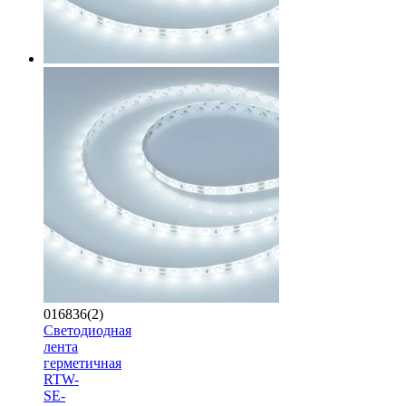
016836(2)
Светодиодная
лента
герметичная
RTW-
SE-