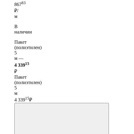
83
867
₽/
м
В
наличии
Пакет
(полиэтилен)
5
м —
15
4 339
₽
Пакет
(полиэтилен)
5
м
15
4 339
₽