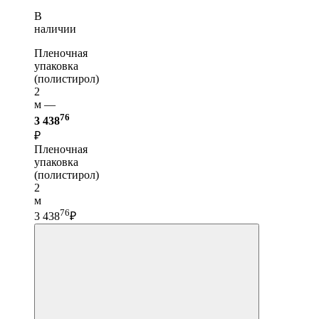
В
наличии
Пленочная
упаковка
(полистирол)
2
м —
76
3 438
₽
Пленочная
упаковка
(полистирол)
2
м
76
3 438
₽