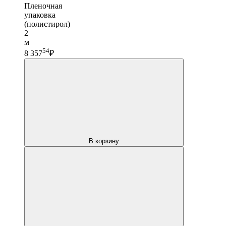
Пленочная
упаковка
(полистирол)
2
м
54
8 357
₽
В корзину