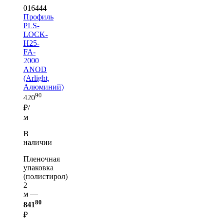
016444
Профиль
PLS-
LOCK-
H25-
FA-
2000
ANOD
(Arlight,
Алюминий)
90
420
₽/
м
В
наличии
Пленочная
упаковка
(полистирол)
2
м —
80
841
₽