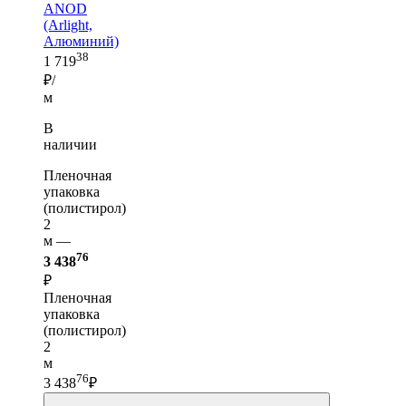
ANOD
(Arlight,
Алюминий)
38
1 719
₽/
м
В
наличии
Пленочная
упаковка
(полистирол)
2
м —
76
3 438
₽
Пленочная
упаковка
(полистирол)
2
м
76
3 438
₽