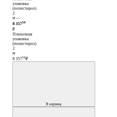
упаковка
(полистирол)
2
м —
54
8 357
₽
Пленочная
упаковка
(полистирол)
2
м
54
8 357
₽
В корзину