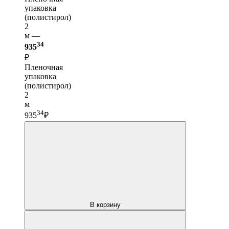
упаковка
(полистирол)
2
м —
34
935
₽
Пленочная
упаковка
(полистирол)
2
м
34
935
₽
В корзину