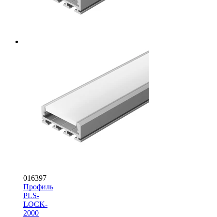
016397
Профиль
PLS-
LOCK-
2000