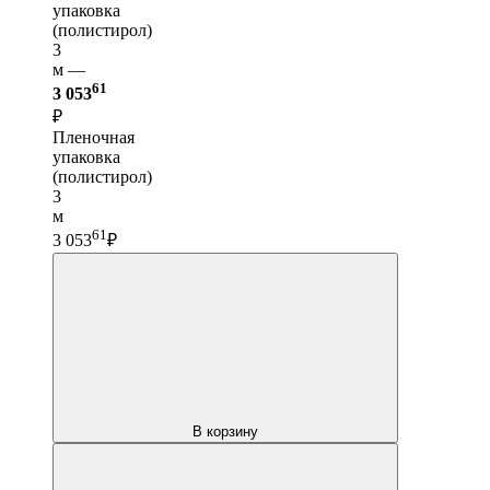
упаковка
(полистирол)
3
м —
61
3 053
₽
Пленочная
упаковка
(полистирол)
3
м
61
3 053
₽
В корзину