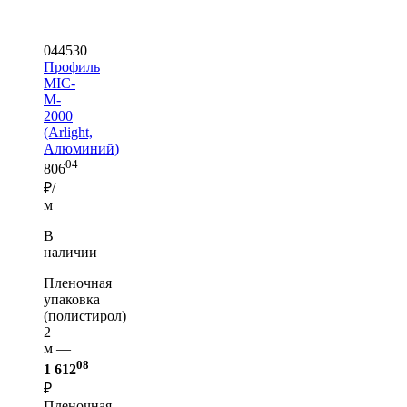
044530
Профиль
MIC-
M-
2000
(Arlight,
Алюминий)
04
806
₽/
м
В
наличии
Пленочная
упаковка
(полистирол)
2
м —
08
1 612
₽
Пленочная