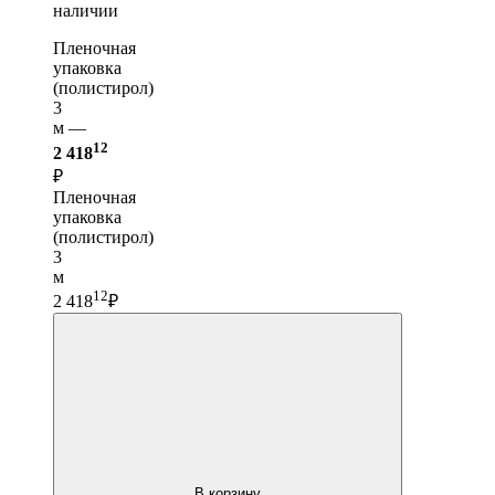
наличии
Пленочная
упаковка
(полистирол)
3
м —
12
2 418
₽
Пленочная
упаковка
(полистирол)
3
м
12
2 418
₽
В корзину