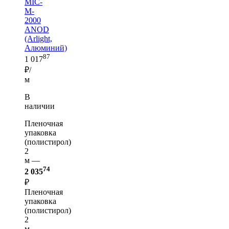
MIC-
M-
2000
ANOD
(Arlight,
Алюминий)
87
1 017
₽/
м
В
наличии
Пленочная
упаковка
(полистирол)
2
м —
74
2 035
₽
Пленочная
упаковка
(полистирол)
2
м