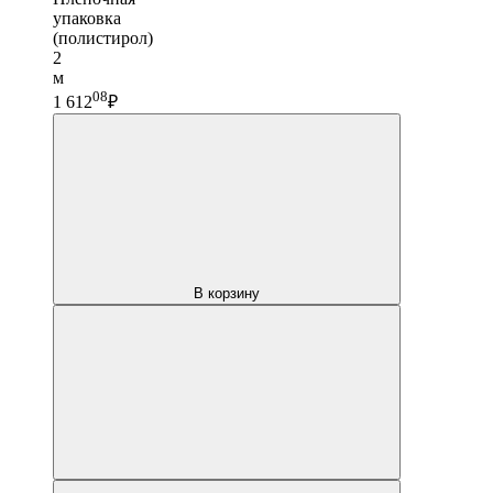
упаковка
(полистирол)
2
м
08
1 612
₽
В корзину