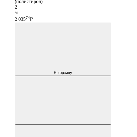
(полистирол)
2
м
74
2 035
₽
В корзину