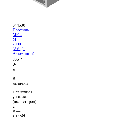
044530
Профиль
MIC-
M-
2000
(Arlight,
Алюминий)
04
806
₽/
м
В
наличии
Пленочная
упаковка
(полистирол)
2
м —
08
1 612