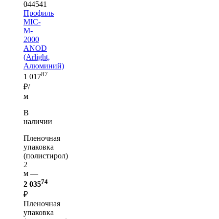
044541
Профиль
MIC-
M-
2000
ANOD
(Arlight,
Алюминий)
87
1 017
₽/
м
В
наличии
Пленочная
упаковка
(полистирол)
2
м —
74
2 035
₽
Пленочная
упаковка