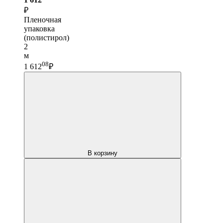
₽
Пленочная
упаковка
(полистирол)
2
м
08
1 612
₽
В корзину