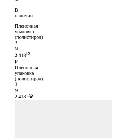
В
наличии
Пленочная
упаковка
(полистирол)
3
м —
12
2 418
₽
Пленочная
упаковка
(полистирол)
3
м
12
2 418
₽