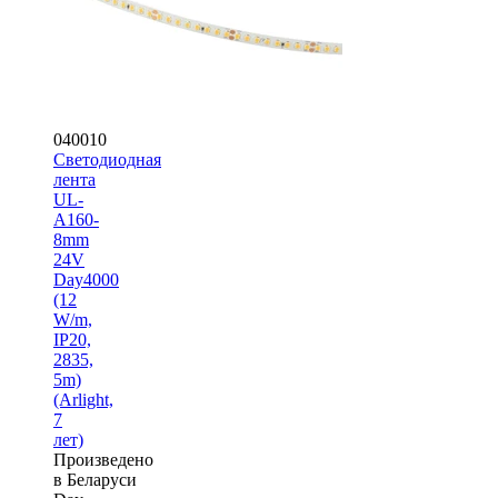
040010
Светодиодная
лента
UL-
A160-
8mm
24V
Day4000
(12
W/m,
IP20,
2835,
5m)
(Arlight,
7
лет)
Произведено
в Беларуси