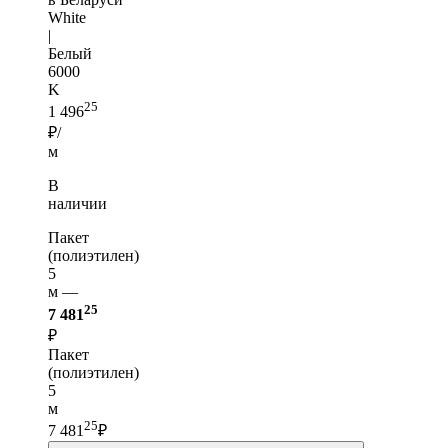
White
|
Белый
6000
K
25
1 496
₽/
м
В
наличии
Пакет
(полиэтилен)
5
м —
25
7 481
₽
Пакет
(полиэтилен)
5
м
25
7 481
₽