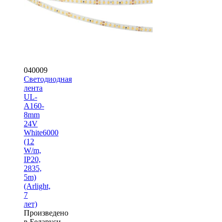
040009
Светодиодная
лента
UL-
A160-
8mm
24V
White6000
(12
W/m,
IP20,
2835,
5m)
(Arlight,
7
лет)
Произведено
в Беларуси