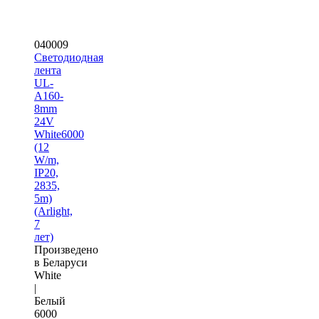
040009
Светодиодная
лента
UL-
A160-
8mm
24V
White6000
(12
W/m,
IP20,
2835,
5m)
(Arlight,
7
лет)
Произведено
в Беларуси
White
|
Белый
6000