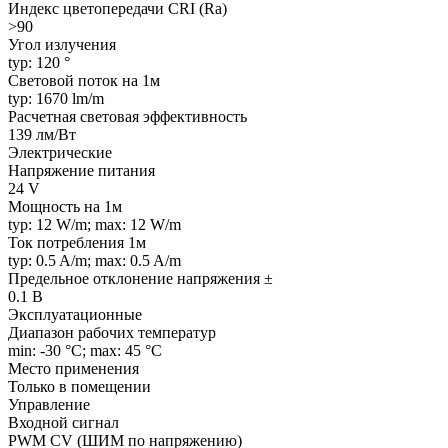
Индекс цветопередачи CRI (Ra)
>90
Угол излучения
typ: 120 °
Световой поток на 1м
typ: 1670 lm/m
Расчетная световая эффективность
139 лм/Вт
Электрические
Напряжение питания
24 V
Мощность на 1м
typ: 12 W/m; max: 12 W/m
Ток потребления 1м
typ: 0.5 A/m; max: 0.5 A/m
Предельное отклонение напряжения ±
0.1 В
Эксплуатационные
Диапазон рабочих температур
min: -30 °C; max: 45 °C
Место применения
Только в помещении
Управление
Входной сигнал
PWM СV (ШИМ по напряжению)