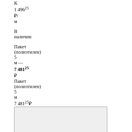
K
25
1 496
₽/
м
В
наличии
Пакет
(полиэтилен)
5
м —
25
7 481
₽
Пакет
(полиэтилен)
5
м
25
7 481
₽