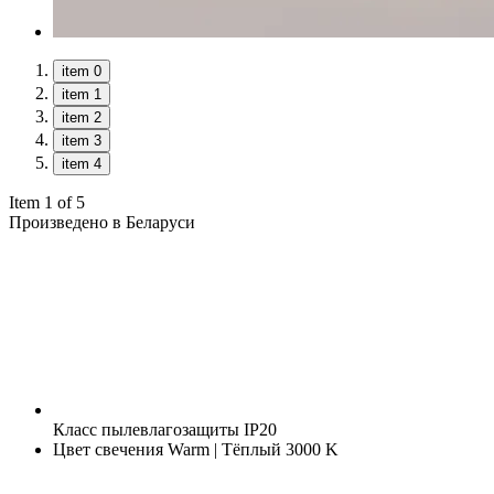
item 0
item 1
item 2
item 3
item 4
Item 1 of 5
Произведено в Беларуси
Класс пылевлагозащиты
IP20
Цвет свечения
Warm | Тёплый 3000 K